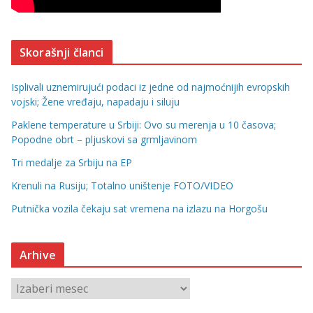
Skorašnji članci
Isplivali uznemirujući podaci iz jedne od najmoćnijih evropskih
vojski; Žene vređaju, napadaju i siluju
Paklene temperature u Srbiji: Ovo su merenja u 10 časova;
Popodne obrt – pljuskovi sa grmljavinom
Tri medalje za Srbiju na EP
Krenuli na Rusiju; Totalno uništenje FOTO/VIDEO
Putnička vozila čekaju sat vremena na izlazu na Horgošu
Arhive
A
r