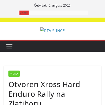
Skip
Četvrtak, 6. avgust 2026.
to
Vesti:
content
VIDEO
Otvoren Xross Hard
Enduro Rally na
Zlatiboru