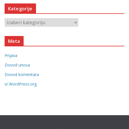
h
Kategorije
i
v
K
e
a
t
Meta
e
g
Prijava
o
r
Dovod unosa
i
Dovod komentara
j
sr.WordPress.org
e