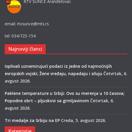
RTV SUNCE Aranđelovac
email: rtvsunce@mts.rs
tel: 034/725-154
Najnoviji članci
Isplivali uznemirujući podaci iz jedne od najmoćnijih
evropskih vojski; Žene vređaju, napadaju i siluju
Četvrtak, 6.
avgust 2026.
Paklene temperature u Srbiji: Ovo su merenja u 10 časova;
Popodne obrt – pljuskovi sa grmljavinom
Četvrtak, 6.
avgust 2026.
Tri medalje za Srbiju na EP
Creda, 5. avgust 2026.
Kategorije