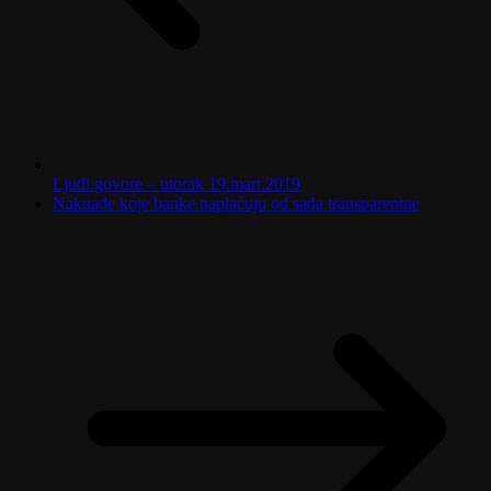
Ljudi govore – utorak 19.mart.2019
Naknade koje banke naplaćuju od sada transparentne