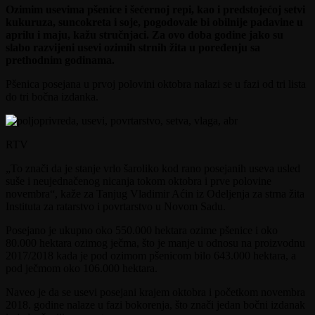
Ozimim usevima pšenice i šećernoj repi, kao i predstojećoj setvi
kukuruza, suncokreta i soje, pogodovale bi obilnije padavine u
aprilu i maju, kažu stručnjaci. Za ovo doba godine jako su
slabo razvijeni usevi ozimih strnih žita u poređenju sa
prethodnim godinama.
Pšenica posejana u prvoj polovini oktobra nalazi se u fazi od tri lista
do tri bočna izdanka.
RTV
„To znači da je stanje vrlo šaroliko kod rano posejanih useva usled
suše i neujednačenog nicanja tokom oktobra i prve polovine
novembra“, kaže za Tanjug Vladimir Aćin iz Odeljenja za strna žita
Instituta za ratarstvo i povrtarstvo u Novom Sadu.
Posejano je ukupno oko 550.000 hektara ozime pšenice i oko
80.000 hektara ozimog ječma, što je manje u odnosu na proizvodnu
2017/2018 kada je pod ozimom pšenicom bilo 643.000 hektara, a
pod ječmom oko 106.000 hektara.
Naveo je da se usevi posejani krajem oktobra i početkom novembra
2018. godine nalaze u fazi bokorenja, što znači jedan bočni izdanak