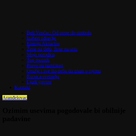
Beli Venčac: Od stene do simbola
Izaberi zdravlje
Emisija Aktuelno
Žene na delu, žene na selu
Moja porodica
Top mozaik
Pravo na različitost
Oružje i sve što treba da znate o njemu
Riznica svetitelja
Ljudi govore
Kontakt
Aranđelovac
Ozimim usevima pogodovale bi obilnije
padavine