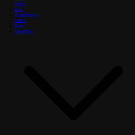
Srbija
Svet
Aranđelovac
Video
Sport
Televizija