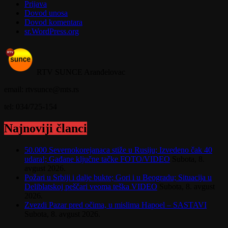
Prijava
Dovod unosa
Dovod komentara
sr.WordPress.org
RTV SUNCE Aranđelovac
email: rtvsunce@mts.rs
tel: 034/725-154
Najnoviji članci
50.000 Severnokorejanaca stiže u Rusiju; Izvedeno čak 40
udara!; Gađane ključne tačke FOTO/VIDEO
Subota, 8.
avgust 2026.
Požari u Srbiji i dalje bukte; Gori i u Beogradu; Situacija u
Deliblatskoj peščari veoma teška VIDEO
Subota, 8. avgust
2026.
Zvezdi Pazar pred očima, u mislima Hapoel – SASTAVI
Subota, 8. avgust 2026.