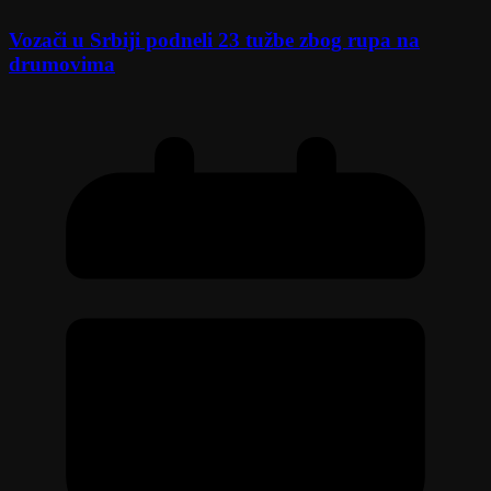
Vozači u Srbiji podneli 23 tužbe zbog rupa na
drumovima