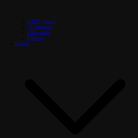
O RTV Sunce
TV Program
Uživo radio
Uživo tv
Emisije