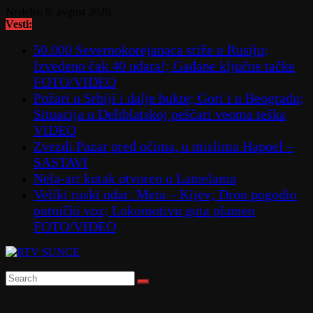
Skip
Nedelja, 9. avgust 2026.
to
Vesti:
content
50.000 Severnokorejanaca stiže u Rusiju;
Izvedeno čak 40 udara!; Gađane ključne tačke
FOTO/VIDEO
Požari u Srbiji i dalje bukte; Gori i u Beogradu;
Situacija u Deliblatskoj peščari veoma teška
VIDEO
Zvezdi Pazar pred očima, u mislima Hapoel –
SASTAVI
Nela-art kutak otvoren u Lamelama
Veliki ruski udar: Meta – Kijev; Dron pogodio
putnički voz; Lokomotivu guta plamen
FOTO/VIDEO