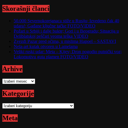
Skorašnji članci
50.000 Severnokorejanaca stiže u Rusiju; Izvedeno čak 40
udara!; Gađane ključne tačke FOTO/VIDEO
Požari u Srbiji i dalje bukte; Gori i u Beogradu; Situacija u
Deliblatskoj peščari veoma teška VIDEO
Zvezdi Pazar pred očima, u mislima Hapoel – SASTAVI
Nela-art kutak otvoren u Lamelama
Veliki ruski udar: Meta – Kijev; Dron pogodio putnički voz;
Lokomotivu guta plamen FOTO/VIDEO
Arhive
Arhive
Kategorije
Kategorije
Meta