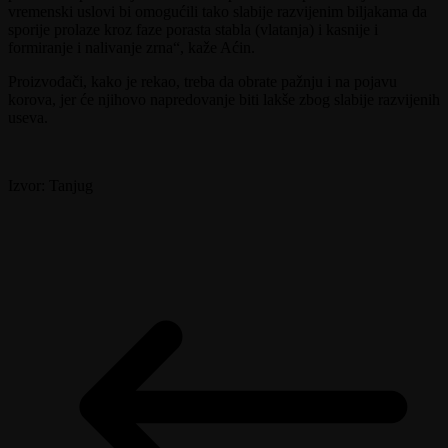
vremenski uslovi bi omogućili tako slabije razvijenim biljakama da
sporije prolaze kroz faze porasta stabla (vlatanja) i kasnije i
formiranje i nalivanje zrna“, kaže Aćin.
Proizvođači, kako je rekao, treba da obrate pažnju i na pojavu
korova, jer će njihovo napredovanje biti lakše zbog slabije razvijenih
useva.
Izvor: Tanjug