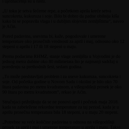
i ujednačeniji su u rastu.
„U toku je setva šećerne repe, a početkom aprila kreće setva
suncokreta, kukuruza i soje. Bilo bi dobro da padne obilnija kiša
kako bi se popravila vlaga i u dubljim slojevim zemljištima“, naveo
je Aćin.
Pored padavina, usevima bi, kaže, pogodovale i umerene
temperature oko prosečnih vrednosti za april i maj, odnosno oko 12
stepeni u aprilu i 17 ili 18 stepeni u maju.
Prema podacima RHMZ, stanje vlage zemljišta u Vojvodini je do
jednog metra dubine oko 80 milimetara što je najmanji sadržaj u
poređenju sa prethodnih šest, sedam godina.
„To može predstavljati problem i za useve kukuruza, suncokreta i
soje. Od početka godine u Novom Sadu i okolini je bilo oko 70
litara padavina po metru kvadratnom, a višegodišnji prosek je oko
90 litara po metru kvadratnom“, rekao je Aćin.
Stručnjaci priželjkuju da se ne ponovi april i početak maja 2018.
kada su zabeležene rekordne temperature za taj period, kada je u
aprilu prosečna temperatura bila 18 stepeni, a u maju 20 stepeni.
„Potrebne su veće količine padavina u odnosu na višegodišnji
prosek za april i maj i umerene temperature u aprilu i maju. Takvi