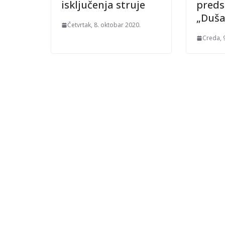
isključenja struje
preds
„Duša
Četvrtak, 8. oktobar 2020.
Creda, 