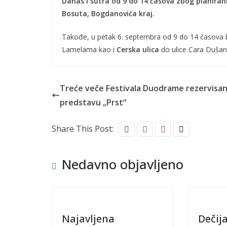
Danas i sutra od 9 do 14 časova zbog planiran
Bosuta, Bogdanovića kraj.
Takođe, u petak 6. septembra od 9 do 14 časova b
Lamelama kao i
Cerska ulica
do ulice Cara Dušan
Treće veče Festivala Duodrame rezervisan
predstavu „Prst“
Share This Post:
Nedavno objavljeno
Najavljena
Dečij