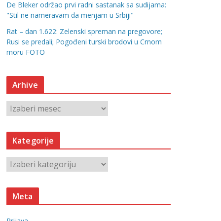
De Bleker održao prvi radni sastanak sa sudijama:
"Stil ne nameravam da menjam u Srbiji"
Rat – dan 1.622: Zelenski spreman na pregovore;
Rusi se predali; Pogođeni turski brodovi u Crnom
moru FOTO
Arhive
A
r
h
Kategorije
i
v
K
e
a
t
Meta
e
g
Prijava