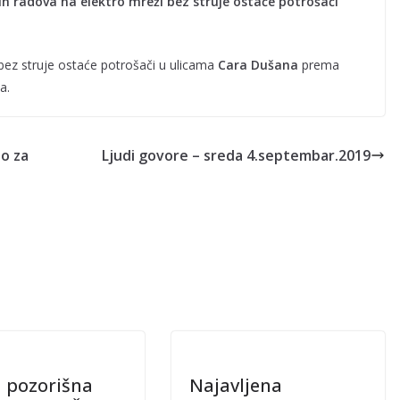
ih radova na elektro mreži bez struje ostaće potrošači
ez struje ostaće potrošači u ulicama
Cara Dušana
prema
a.
o za
Ljudi govore – sreda 4.septembar.2019
a pozorišna
Najavljena