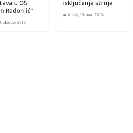
tava u OŠ
isključenja struje
n Radonjić“
Utorak, 19. mart 2019.
9. oktobar 2019.