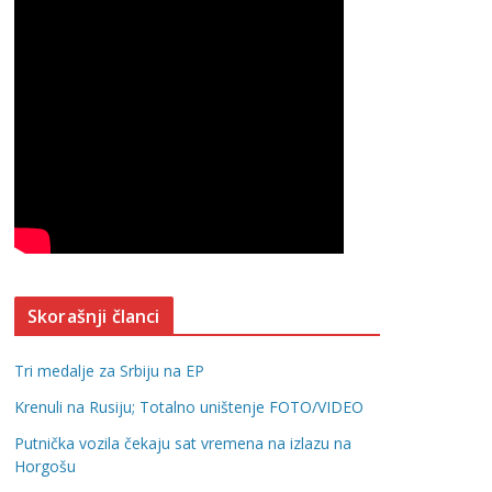
Skorašnji članci
Tri medalje za Srbiju na EP
Krenuli na Rusiju; Totalno uništenje FOTO/VIDEO
Putnička vozila čekaju sat vremena na izlazu na
Horgošu