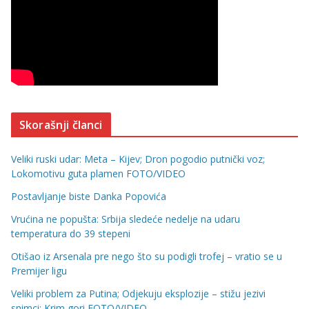
Skorašnji članci
Veliki ruski udar: Meta – Kijev; Dron pogodio putnički voz;
Lokomotivu guta plamen FOTO/VIDEO
Postavljanje biste Danka Popovića
Vrućina ne popušta: Srbija sledeće nedelje na udaru
temperatura do 39 stepeni
Otišao iz Arsenala pre nego što su podigli trofej – vratio se u
Premijer ligu
Veliki problem za Putina; Odjekuju eksplozije – stižu jezivi
snimci; Krim gori FOTO/VIDEO