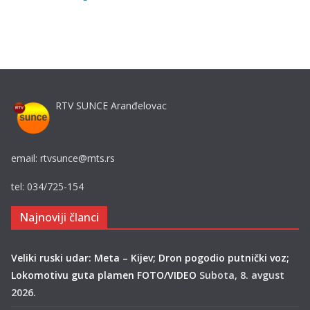
RTV SUNCE Aranđelovac
email: rtvsunce@mts.rs
tel: 034/725-154
Najnoviji članci
Veliki ruski udar: Meta – Kijev; Dron pogodio putnički voz;
Lokomotivu guta plamen FOTO/VIDEO
Subota, 8. avgust
2026.