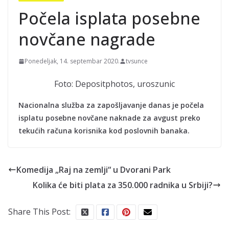
Počela isplata posebne
novčane nagrade
Ponedeljak, 14. septembar 2020.
tvsunce
Foto: Depositphotos, uroszunic
Nacionalna služba za zapošljavanje danas je počela
isplatu posebne novčane naknade za avgust preko
tekućih računa korisnika kod poslovnih banaka.
Komedija „Raj na zemlji“ u Dvorani Park
Kolika će biti plata za 350.000 radnika u Srbiji?
Share This Post: