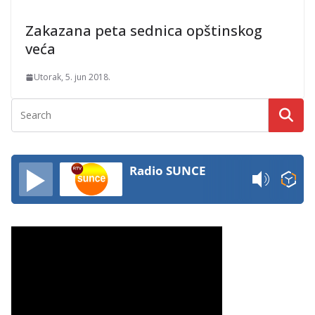
Zakazana peta sednica opštinskog
veća
Utorak, 5. jun 2018.
Radio SUNCE