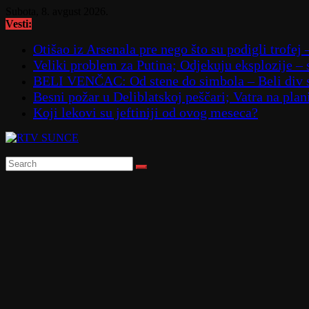
Skip
Subota, 8. avgust 2026.
to
Vesti:
content
Otišao iz Arsenala pre nego što su podigli trofej 
Veliki problem za Putina; Odjekuju eksplozije 
BELI VENČAC: Od stene do simbola – Beli div 
Besni požar u Deliblatskoj peščari; Vatra na p
Koji lekovi su jeftiniji od ovog meseca?