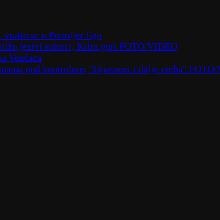
– vratio se u Premijer ligu
– stižu jezivi snimci; Krim gori FOTO/VIDEO
sa Venčaca
laninama pod kontrolom; "Opasnost i dalje vreba" FOT