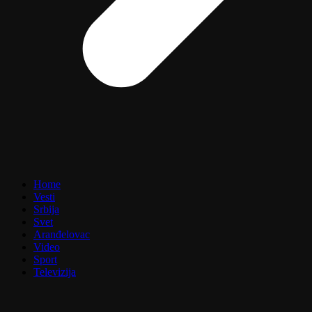
Home
Vesti
Srbija
Svet
Aranđelovac
Video
Sport
Televizija