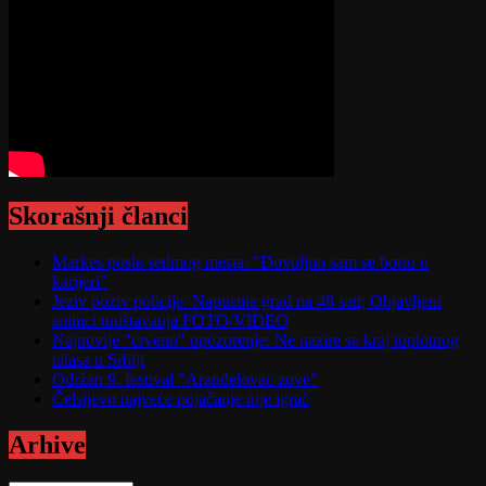
Skorašnji članci
Markes posle sedmog mesta: "Dovoljno sam se borio u
karijeri"
Jeziv poziv policije: Napustite grad na 48 sati; Objavljeni
snimci uništavanja FOTO/VIDEO
Najnovije "crveno" upozorenje: Ne nazire se kraj toplotnog
talasa u Srbiji
Održan 9. festival "Aranđelovac zove"
Čelsijevo najveće pojačanje nije igrač
Arhive