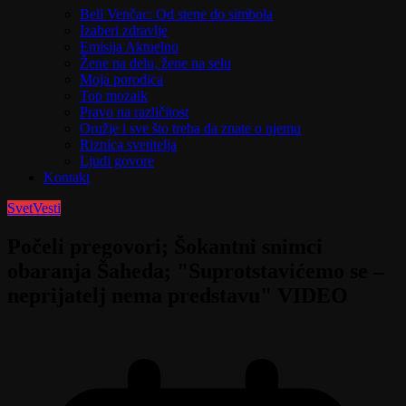
Beli Venčac: Od stene do simbola
Izaberi zdravlje
Emisija Aktuelno
Žene na delu, žene na selu
Moja porodica
Top mozaik
Pravo na različitost
Oružje i sve što treba da znate o njemu
Riznica svetitelja
Ljudi govore
Kontakt
Svet
Vesti
Počeli pregovori; Šokantni snimci
obaranja Šaheda; "Suprotstavićemo se –
neprijatelj nema predstavu" VIDEO