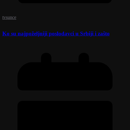
tvsunce
Ko su najpoželjniji poslodavci u Srbiji i zašto