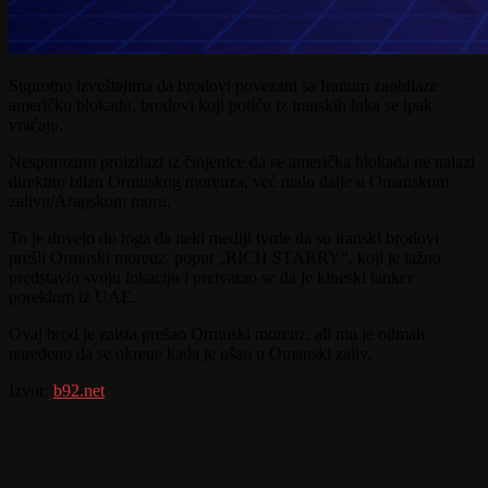
Suprotno izveštajima da brodovi povezani sa Iranom zaobilaze
američku blokadu, brodovi koji potiču iz iranskih luka se ipak
vraćaju.
Nesporazum proizilazi iz činjenice da se američka blokada ne nalazi
direktno blizu Ormuskog moreuza, već malo dalje u Omanskom
zalivu/Arapskom moru.
To je dovelo do toga da neki mediji tvrde da su iranski brodovi
prešli Ormuski moreuz, poput „RICH STARRY“, koji je lažno
predstavio svoju lokaciju i pretvarao se da je kineski tanker
poreklom iz UAE.
Ovaj brod je zaista prešao Ormuski moreuz, ali mu je odmah
naređeno da se okrene kada je ušao u Omanski zaliv.
Izvor:
b92.net