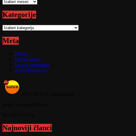
Arhive
Kategorije
Kategorije
Meta
Prijava
Dovod unosa
Dovod komentara
sr.WordPress.org
RTV SUNCE Aranđelovac
email: rtvsunce@mts.rs
tel: 034/725-154
Najnoviji članci