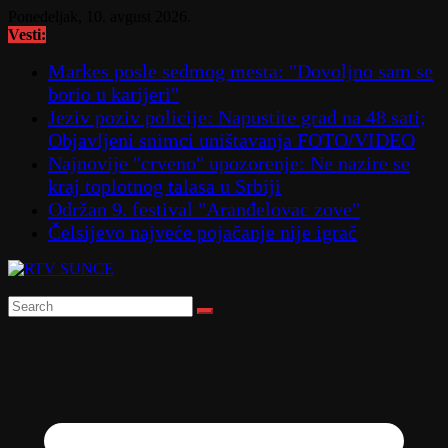
Skip
Ponedeljak, 10. avgust 2026.
to
Vesti:
content
Markes posle sedmog mesta: "Dovoljno sam se
borio u karijeri"
Jeziv poziv policije: Napustite grad na 48 sati;
Objavljeni snimci uništavanja FOTO/VIDEO
Najnovije "crveno" upozorenje: Ne nazire se
kraj toplotnog talasa u Srbiji
Održan 9. festival "Aranđelovac zove"
Čelsijevo najveće pojačanje nije igrač