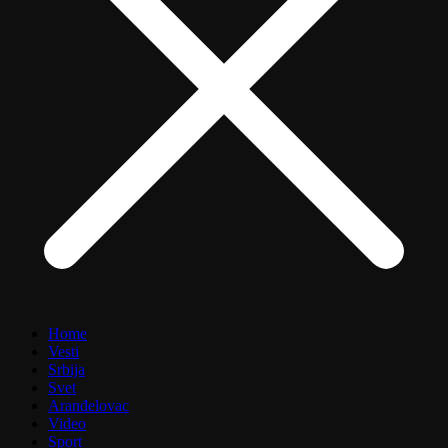
Home
Vesti
Srbija
Svet
Aranđelovac
Video
Sport