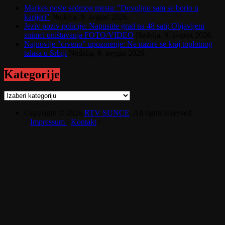
Markes posle sedmog mesta: "Dovoljno sam se borio u
karijeri"
Nedelja, 9. avgust 2026.
Jeziv poziv policije: Napustite grad na 48 sati; Objavljeni
snimci uništavanja FOTO/VIDEO
Nedelja, 9. avgust 2026.
Najnovije "crveno" upozorenje: Ne nazire se kraj toplotnog
talasa u Srbiji
Nedelja, 9. avgust 2026.
Kategorije
Kategorije
Copyright © 2026
RTV SUNCE
. All rights reserved.
/
Impressum
/
Kontakt
/