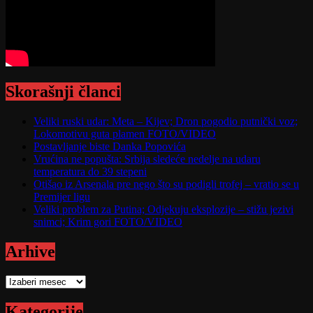
Skorašnji članci
Veliki ruski udar: Meta – Kijev; Dron pogodio putnički voz;
Lokomotivu guta plamen FOTO/VIDEO
Postavljanje biste Danka Popovića
Vrućina ne popušta: Srbija sledeće nedelje na udaru
temperatura do 39 stepeni
Otišao iz Arsenala pre nego što su podigli trofej – vratio se u
Premijer ligu
Veliki problem za Putina; Odjekuju eksplozije – stižu jezivi
snimci; Krim gori FOTO/VIDEO
Arhive
Arhive
Kategorije