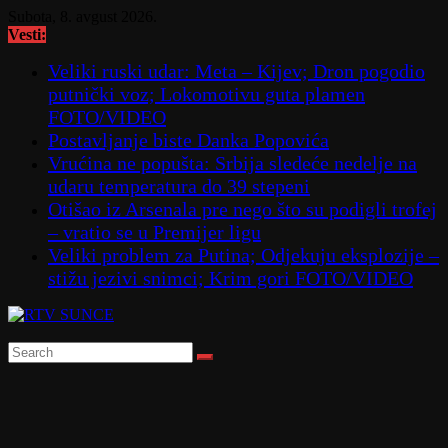
Skip
Subota, 8. avgust 2026.
to
Vesti:
content
Veliki ruski udar: Meta – Kijev; Dron pogodio
putnički voz; Lokomotivu guta plamen
FOTO/VIDEO
Postavljanje biste Danka Popovića
Vrućina ne popušta: Srbija sledeće nedelje na
udaru temperatura do 39 stepeni
Otišao iz Arsenala pre nego što su podigli trofej
– vratio se u Premijer ligu
Veliki problem za Putina; Odjekuju eksplozije –
stižu jezivi snimci; Krim gori FOTO/VIDEO