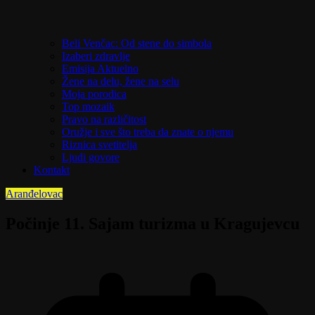
Beli Venčac: Od stene do simbola
Izaberi zdravlje
Emisija Aktuelno
Žene na delu, žene na selu
Moja porodica
Top mozaik
Pravo na različitost
Oružje i sve što treba da znate o njemu
Riznica svetitelja
Ljudi govore
Kontakt
Aranđelovac
Počinje 11. Sajam turizma u Kragujevcu