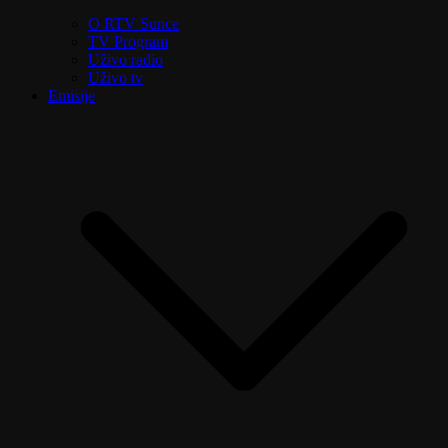
O RTV Sunce
TV Program
Uživo radio
Uživo tv
Emisije