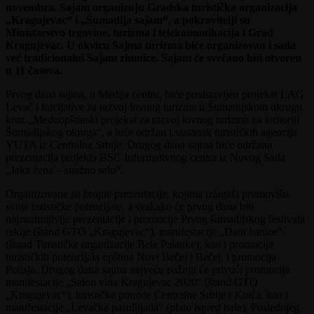
novembra. Sajam organizuju Gradska turistička organizacija
„Kragujevac“ i „Šumadija sajam“, a pokrovitelji su
Ministarstvo trgovine, turizma i telekomunikacija i Grad
Kragujevac. U okviru Sajma turizma biće organizovan i sada
već tradicionalni Sajam zimnice. Sajam će svečano biti otvoren
u 11 časova.
Prvog dana sajma, u Medija centru, biće predstavljen projekat LAG
Levač i inicijative za razvoj lovnog turizma u Šumadijskom okrugu
kroz „Međuopštinski projekat za razvoj lovnog turizma na teritoriji
Šumadijskog okruga“, a biće održan i sastanak turističkih agencija
YUTA iz Centralne Srbije. Drugog dana sajma biće održana
prezentacija projekta BSC Informativnog centra iz Novog Sada
„Jaka žena – snažno selo“.
Organizovane su brojne prezentacije, kojima izlagači promovišu
svoje turističke potencijale, a svakako će prvog dana biti
najzanimljivije prezentacije i promocije Prvog šumadijskog festivala
rakije (štand GTO „Kragujevac“), manifestacije „Dani banice“
(štand Turističke organizacije Bele Palanke), kao i promocija
turističkih potencijala opština Novi Bečej i Bečej, i promocija
Potisja. Drugog dana sajma najveću pažnju će privući promocija
manifestacije „Salon vina Kragujevac 2020“ (štand GTO
„Kragujevac“), turističke ponude Centralne Srbije i Knića, kao i
manifestacije „Levačka pasuljijada“ (plato ispred hale). Poslednjeg