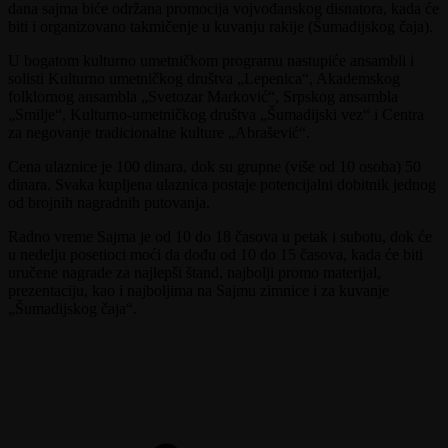
dana sajma biće održana promocija vojvođanskog disnatora, kada će
biti i organizovano takmičenje u kuvanju rakije (Šumadijskog čaja).
U bogatom kulturno umetničkom programu nastupiće ansambli i
solisti Kulturno umetničkog društva „Lepenica“, Akademskog
folklornog ansambla „Svetozar Marković“, Srpskog ansambla
„Smilje“, Kulturno-umetničkog društva „Šumadijski vez“ i Centra
za negovanje tradicionalne kulture „Abrašević“.
Cena ulaznice je 100 dinara, dok su grupne (više od 10 osoba) 50
dinara. Svaka kupljena ulaznica postaje potencijalni dobitnik jednog
od brojnih nagradnih putovanja.
Radno vreme Sajma je od 10 do 18 časova u petak i subotu, dok će
u nedelju posetioci moći da dođu od 10 do 15 časova, kada će biti
uručene nagrade za najlepši štand, najbolji promo materijal,
prezentaciju, kao i najboljima na Sajmu zimnice i za kuvanje
„Šumadijskog čaja“.