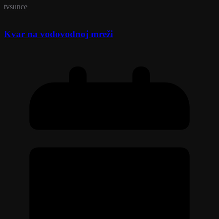
tvsunce
Kvar na vodovodnoj mreži