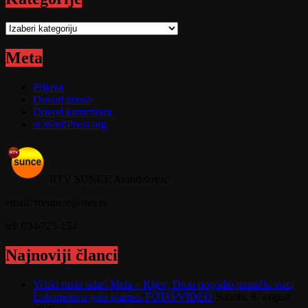
Kategorije
Meta
Prijava
Dovod unosa
Dovod komentara
sr.WordPress.org
RTV SUNCE Aranđelovac
email: rtvsunce@mts.rs
tel: 034/725-154
Najnoviji članci
Veliki ruski udar: Meta – Kijev; Dron pogodio putnički voz;
Lokomotivu guta plamen FOTO/VIDEO
Subota, 8. avgust