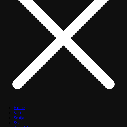
Home
Vesti
Srbija
Svet