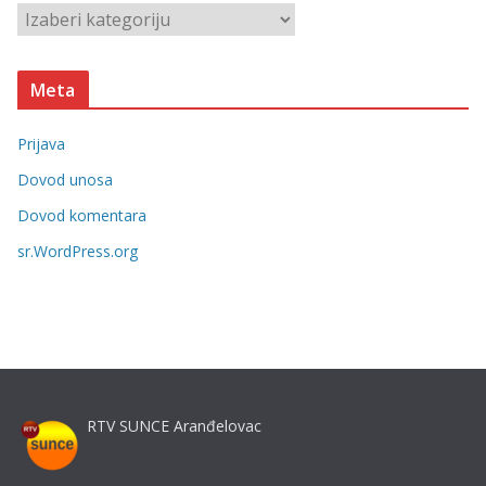
v
K
e
a
t
Meta
e
g
Prijava
o
r
Dovod unosa
i
Dovod komentara
j
sr.WordPress.org
e
RTV SUNCE Aranđelovac