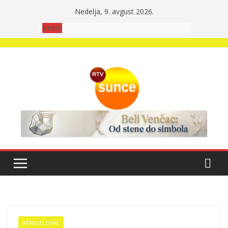
Skip
Nedelja, 9. avgust 2026.
to
Vesti:
content
ARANĐELOVAC