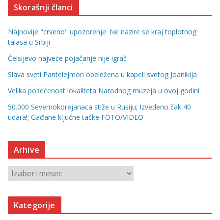
Skorašnji članci
Najnovije "crveno" upozorenje: Ne nazire se kraj toplotnog
talasa u Srbiji
Čelsijevo najveće pojačanje nije igrač
Slava sveti Pantelejmon obeležena u kapeli svetog Joanikija
Velika posećenost lokaliteta Narodnog muzeja u ovoj godini
50.000 Severnokorejanaca stiže u Rusiju; Izvedeno čak 40
udara!; Gađane ključne tačke FOTO/VIDEO
Arhive
A
r
h
Kategorije
i