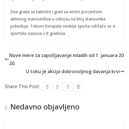
Dva grada se takmiče i grad sa većim procentom
aktivnog stanovinštva u odnosu na broj stanovnika
pobeđuje. Tokom Evropske nedelje sporta održaće se 4
sportska izazova u 8 gradova.
Nove mere za zapošljavanje mladih od 1. januara 20
20.
U toku je akcija dobrovoljnog davanja krvi
Share This Post:
Nedavno objavljeno