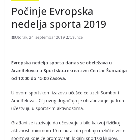
Počinje Evropska
nedelja sporta 2019
Utorak, 24. septembar 2019.
tvsunce
Evropska nedelja sporta danas se obeležava u
Aranđelovcu u Sportsko-rekreativni Centar Šumadija
od 12:00 do 15:00 časova.
U ovom sportskom izazovu učešće će uzeti Sombor i
Aranđelovac. Cilj ovog događaja je ohrabrivanje ljudi da
učestvuju u sportskim aktivnostima.
Građani se izazivaju da učestvuju u bilo kakvoj fizičkoj
aktivnosti minimum 15 minuta i da probaju različite vrste
sportova koje će promovisati lokalni sportski klubovi.