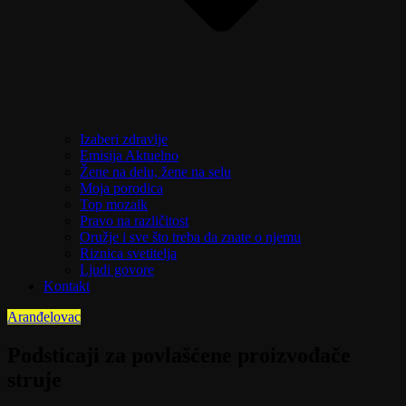
Izaberi zdravlje
Emisija Aktuelno
Žene na delu, žene na selu
Moja porodica
Top mozaik
Pravo na različitost
Oružje i sve što treba da znate o njemu
Riznica svetitelja
Ljudi govore
Kontakt
Aranđelovac
Podsticaji za povlašćene proizvođače
struje