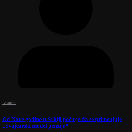
tvsunce
Od Nove godine u Srbiji počinje da se primenjuje
„Švajcarski model penzija“