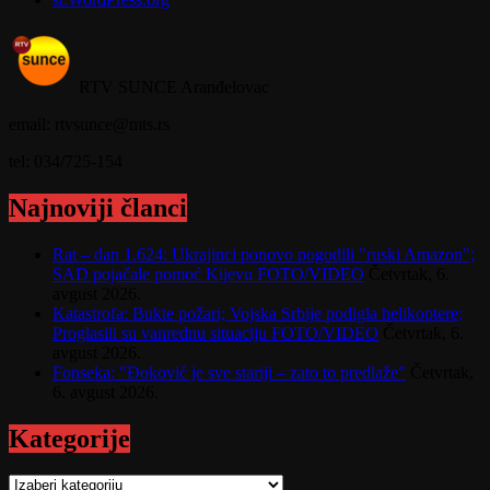
RTV SUNCE Aranđelovac
email: rtvsunce@mts.rs
tel: 034/725-154
Najnoviji članci
Rat – dan 1.624: Ukrajinci ponovo pogodili "ruski Amazon";
SAD pojačale pomoć Kijevu FOTO/VIDEO
Četvrtak, 6.
avgust 2026.
Katastrofa: Bukte požari; Vojska Srbije podigla helikoptere;
Proglasili su vanrednu situaciju FOTO/VIDEO
Četvrtak, 6.
avgust 2026.
Fonseka: "Đoković je sve stariji – zato to predlaže"
Četvrtak,
6. avgust 2026.
Kategorije
Kategorije