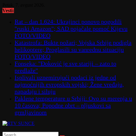
Skip
Petak, 7. avgust 2026.
to
Vesti:
content
Rat – dan 1.624: Ukrajinci ponovo pogodili
"ruski Amazon"; SAD pojačale pomoć Kijevu
FOTO/VIDEO
Katastrofa: Bukte požari; Vojska Srbije podigla
helikoptere; Proglasili su vanrednu situaciju
FOTO/VIDEO
Fonseka: "Đoković je sve stariji – zato to
predlaže"
Isplivali uznemirujući podaci iz jedne od
najmoćnijih evropskih vojski; Žene vređaju,
napadaju i siluju
Paklene temperature u Srbiji: Ovo su merenja u
10 časova; Popodne obrt – pljuskovi sa
grmljavinom