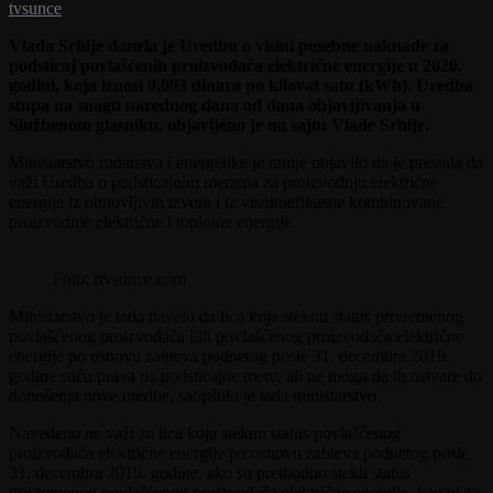
tvsunce
Vlada Srbije donela je Uredbu o visini posebne naknade za
podsticaj povlašćenih proizvođača električne energije u 2020.
godini, koja iznosi 0,093 dinara po kilovat satu (kWh). Uredba
stupa na snagu narednog dana od dana objavljivanja u
Službenom glasniku, objavljeno je na sajtu Vlade Srbije.
Ministarstvo rudarstva i energetike je ranije objavilo da je prestala da
važi Uredba o podsticajnim merama za proizvodnju električne
energije iz obnovljivih izvora i iz visokoefikasne kombinovane
proizvodnje električne i toplotne energije.
Foto: rtvsunce.com
Ministarstvo je tada navelo da lica koja steknu status privremenog
povlašćenog proizvođača i/ili povlašćenog proizvođača električne
energije po osnovu zahteva podnetog posle 31. decembra 2019.
godine stiču prava na podsticajne mere, ali ne mogu da ih ostvare do
donošenja nove uredbe, saopštilo je tada ministarstvo.
Navedeno ne važi za lica koja steknu status povlašćenog
proizvođača električne energije po osnovu zahteva podnetog posle
31. decembra 2019. godine, ako su prethodno stekli status
privremenog povlašćenog proizvođača električne energije, kao ni za