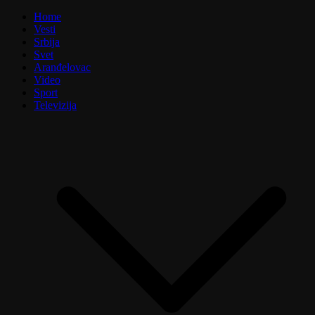
Home
Vesti
Srbija
Svet
Aranđelovac
Video
Sport
Televizija