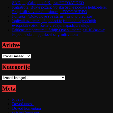
SAD pojačale pomoć Kijevu FOTO/VIDEO
Katastrofa: Bukte požari; Vojska Srbije podigla helikoptere;
Proglasili su vanrednu situaciju FOTO/VIDEO
Fonseka: "Đoković je sve stariji – zato to predlaže"
Isplivali uznemirujući podaci iz jedne od najmoćnijih
evropskih vojski; Žene vređaju, napadaju i siluju
Paklene temperature u Srbiji: Ovo su merenja u 10 časova;
Popodne obrt – pljuskovi sa grmljavinom
Arhive
Arhive
Kategorije
Kategorije
Meta
Prijava
Dovod unosa
Dovod komentara
sr.WordPress.org