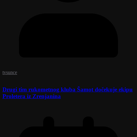
tvsunce
Drugi tim rukometnog kluba Šamot dočekuje ekipu
Proletera iz Zrenjanina