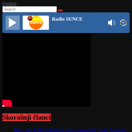
tvsunce
Radio SUNCE
Skorašnji članci
Rat – dan 1.624: Ukrajinci ponovo pogodili "ruski Amazon";