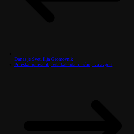
Danas je Sveti Ilija Gromovnik
Poreska uprava objavila kalendar plaćanja za avgust