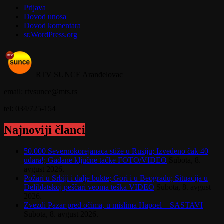
Prijava
Dovod unosa
Dovod komentara
sr.WordPress.org
RTV SUNCE Aranđelovac
email: rtvsunce@mts.rs
tel: 034/725-154
Najnoviji članci
50.000 Severnokorejanaca stiže u Rusiju; Izvedeno čak 40
udara!; Gađane ključne tačke FOTO/VIDEO
Subota, 8.
avgust 2026.
Požari u Srbiji i dalje bukte; Gori i u Beogradu; Situacija u
Deliblatskoj peščari veoma teška VIDEO
Subota, 8. avgust
2026.
Zvezdi Pazar pred očima, u mislima Hapoel – SASTAVI
Subota, 8. avgust 2026.