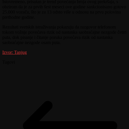
Istovremeno, prisutan je trend povećanja broja ovog prekršaja, s
obzirom da je za prvih šest meseci ove godine sankcionisano gotovo
25.000 vozača, što je za 13 odsto više u odnosu na prvu polovinu
prethodne godine.
Rezultati svetskih istraživanja pokazuju da razgovor telefonom
tokom vožnje povećava rizik od nastanka saobraćajne nezgode četiri
puta, dok pisanje i čitanje poruka povećava rizik od nastanka
saobraćajne nezgode osam puta.
Izvor: Tanjug
Tagovi