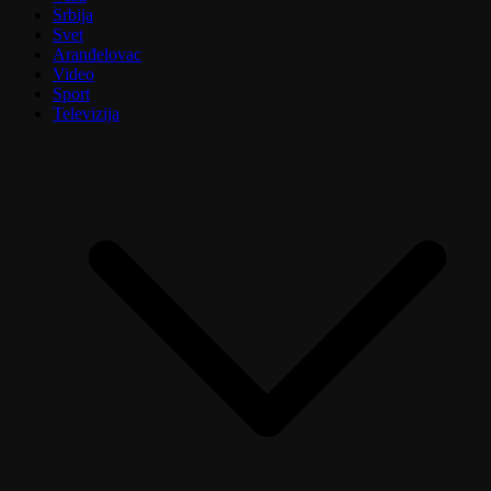
Srbija
Svet
Aranđelovac
Video
Sport
Televizija