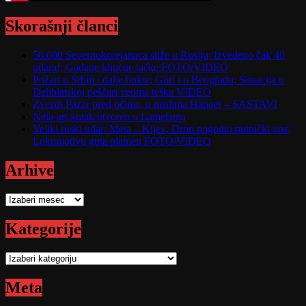
Skorašnji članci
50.000 Severnokorejanaca stiže u Rusiju; Izvedeno čak 40
udara!; Gađane ključne tačke FOTO/VIDEO
Požari u Srbiji i dalje bukte; Gori i u Beogradu; Situacija u
Deliblatskoj peščari veoma teška VIDEO
Zvezdi Pazar pred očima, u mislima Hapoel – SASTAVI
Nela-art kutak otvoren u Lamelama
Veliki ruski udar: Meta – Kijev; Dron pogodio putnički voz;
Lokomotivu guta plamen FOTO/VIDEO
Arhive
Arhive
Kategorije
Kategorije
Meta