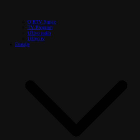
O RTV Sunce
TV Program
Uživo radio
Uživo tv
Emisije