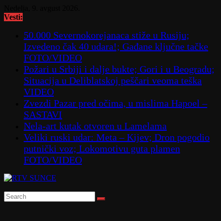
Skip
Nedelja, 9. avgust 2026.
to
Vesti:
content
50.000 Severnokorejanaca stiže u Rusiju;
Izvedeno čak 40 udara!; Gađane ključne tačke
FOTO/VIDEO
Požari u Srbiji i dalje bukte; Gori i u Beogradu;
Situacija u Deliblatskoj peščari veoma teška
VIDEO
Zvezdi Pazar pred očima, u mislima Hapoel –
SASTAVI
Nela-art kutak otvoren u Lamelama
Veliki ruski udar: Meta – Kijev; Dron pogodio
putnički voz; Lokomotivu guta plamen
FOTO/VIDEO