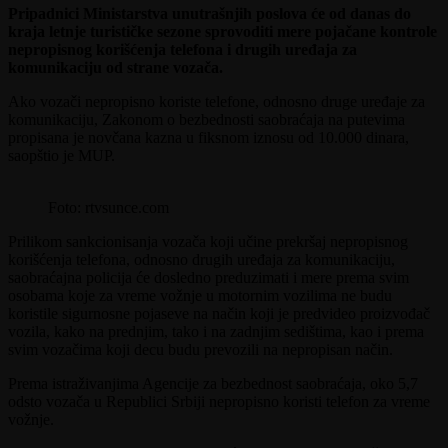
Pripadnici Ministarstva unutrašnjih poslova će od danas do
kraja letnje turističke sezone sprovoditi mere pojačane kontrole
nepropisnog korišćenja telefona i drugih uređaja za
komunikaciju od strane vozača.
Ako vozači nepropisno koriste telefone, odnosno druge uređaje za
komunikaciju, Zakonom o bezbednosti saobraćaja na putevima
propisana je novčana kazna u fiksnom iznosu od 10.000 dinara,
saopštio je MUP.
Foto: rtvsunce.com
Prilikom sankcionisanja vozača koji učine prekršaj nepropisnog
korišćenja telefona, odnosno drugih uređaja za komunikaciju,
saobraćajna policija će dosledno preduzimati i mere prema svim
osobama koje za vreme vožnje u motornim vozilima ne budu
koristile sigurnosne pojaseve na način koji je predvideo proizvođač
vozila, kako na prednjim, tako i na zadnjim sedištima, kao i prema
svim vozačima koji decu budu prevozili na nepropisan način.
Prema istraživanjima Agencije za bezbednost saobraćaja, oko 5,7
odsto vozača u Republici Srbiji nepropisno koristi telefon za vreme
vožnje.