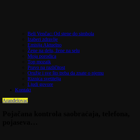
Beli Venčac: Od stene do simbola
Izaberi zdravlje
Emisija Aktuelno
Žene na delu, žene na selu
Moja porodica
Top mozaik
Pravo na različitost
Oružje i sve što treba da znate o njemu
Riznica svetitelja
Ljudi govore
Kontakt
Aranđelovac
Pojačana kontrola saobraćaja, telefona,
pojaseva…