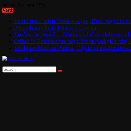
Skip
Subota, 8. avgust 2026.
to
Vesti:
content
Veliki ruski udar: Meta – Kijev; Dron pogodio
Postavljanje biste Danka Popovića
Vrućina ne popušta: Srbija sledeće nedelje na ud
Otišao iz Arsenala pre nego što su podigli trofej 
Veliki problem za Putina; Odjekuju eksplozije 