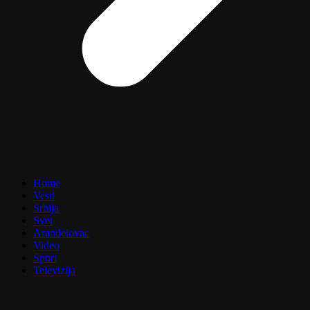
Home
Vesti
Srbija
Svet
Aranđelovac
Video
Sport
Televizija