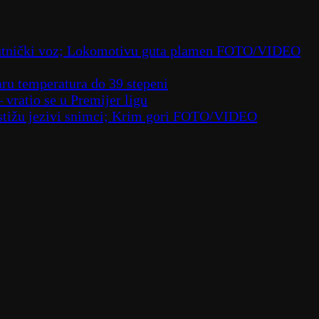
 putnički voz; Lokomotivu guta plamen FOTO/VIDEO
aru temperatura do 39 stepeni
– vratio se u Premijer ligu
– stižu jezivi snimci; Krim gori FOTO/VIDEO