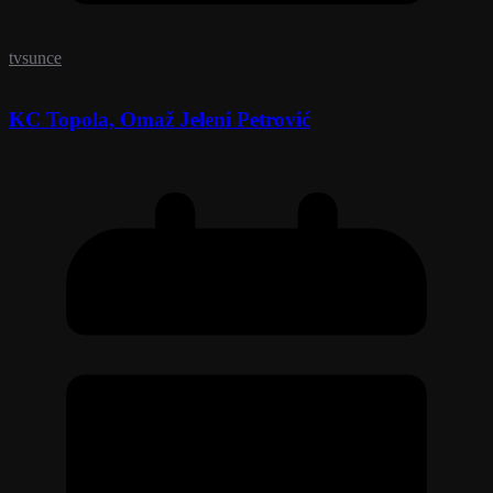
tvsunce
KC Topola, Omaž Jeleni Petrović