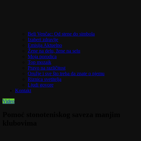
Beli Venčac: Od stene do simbola
Izaberi zdravlje
Emisija Aktuelno
Žene na delu, žene na selu
Moja porodica
Top mozaik
Pravo na različitost
Oružje i sve što treba da znate o njemu
Riznica svetitelja
Ljudi govore
Kontakt
Video
Pomoć stonoteniskog saveza manjim
klubovima