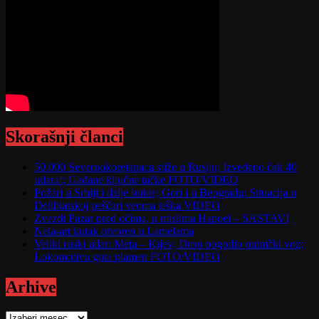
Skorašnji članci
50.000 Severnokorejanaca stiže u Rusiju; Izvedeno čak 40
udara!; Gađane ključne tačke FOTO/VIDEO
Požari u Srbiji i dalje bukte; Gori i u Beogradu; Situacija u
Deliblatskoj peščari veoma teška VIDEO
Zvezdi Pazar pred očima, u mislima Hapoel – SASTAVI
Nela-art kutak otvoren u Lamelama
Veliki ruski udar: Meta – Kijev; Dron pogodio putnički voz;
Lokomotivu guta plamen FOTO/VIDEO
Arhive
Arhive