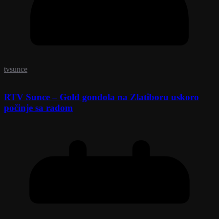
tvsunce
RTV Sunce – Gold gondola na Zlatiboru uskoro
počinje sa radom