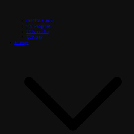
O RTV Sunce
TV Program
Uživo radio
Uživo tv
Emisije