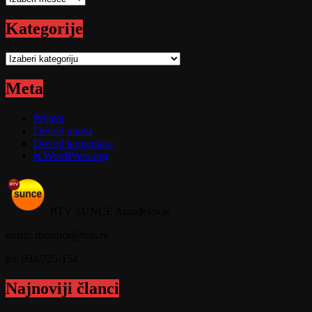
Kategorije
Kategorije
Meta
Prijava
Dovod unosa
Dovod komentara
sr.WordPress.org
RTV SUNCE Aranđelovac
email: rtvsunce@mts.rs
tel: 034/725-154
Najnoviji članci