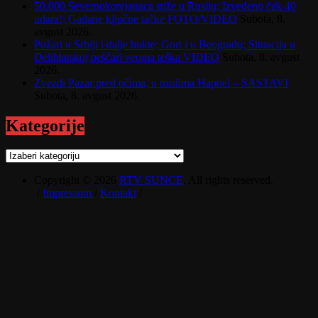
50.000 Severnokorejanaca stiže u Rusiju; Izvedeno čak 40
udara!; Gađane ključne tačke FOTO/VIDEO
Subota, 8.
avgust 2026.
Požari u Srbiji i dalje bukte; Gori i u Beogradu; Situacija u
Deliblatskoj peščari veoma teška VIDEO
Subota, 8. avgust
2026.
Zvezdi Pazar pred očima, u mislima Hapoel – SASTAVI
Subota, 8. avgust 2026.
Kategorije
Kategorije
Copyright © 2026
RTV SUNCE
. All rights reserved.
/
Impressum
/
Kontakt
/