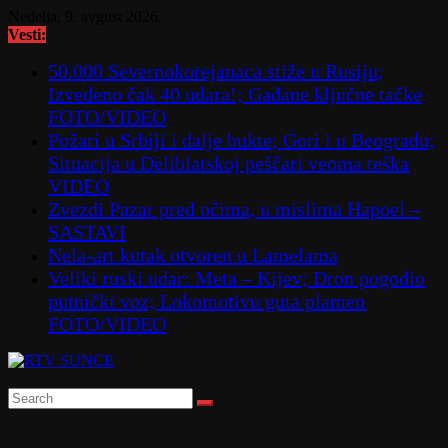
Skip
Nedelja, 9. avgust 2026.
to
Vesti:
content
50.000 Severnokorejanaca stiže u Rusiju;
Izvedeno čak 40 udara!; Gađane ključne tačke
FOTO/VIDEO
Požari u Srbiji i dalje bukte; Gori i u Beogradu;
Situacija u Deliblatskoj peščari veoma teška
VIDEO
Zvezdi Pazar pred očima, u mislima Hapoel –
SASTAVI
Nela-art kutak otvoren u Lamelama
Veliki ruski udar: Meta – Kijev; Dron pogodio
putnički voz; Lokomotivu guta plamen
FOTO/VIDEO