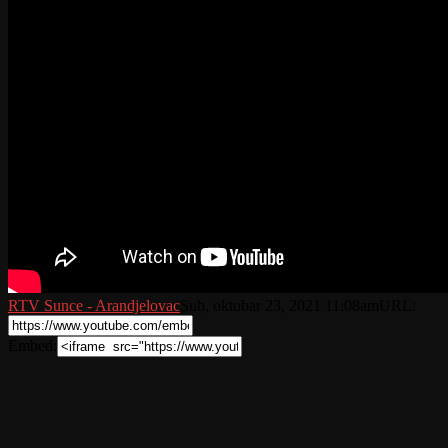
RTV Sunce - Arandjelovac
Sub, oktobar 23, 2021 11:08am
URL:
Embed: