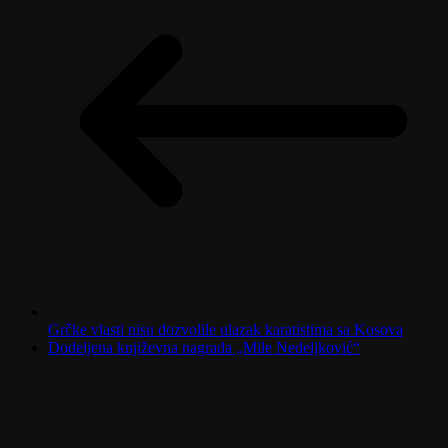
Grčke vlasti nisu dozvolile ulazak karatistima sa Kosova
Dodeljena književna nagrada „Mile Nedeljković“