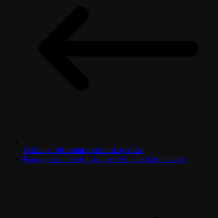
Održana 108. sednica opštinskog veća
Kragujevčanima od 1. januara viši porezi na imovinu