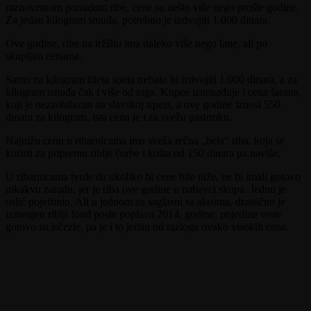
raznovrsnom ponudom ribe, cene su nešto više nego prošle godine.
Za jedan kilogram smuđa, potrebno je izdvojiti 1.000 dinara.
Ove godine, ribe na tržištu ima daleko više nego lane, ali po
skupljim cenama.
Samo za kilogram fileta soma trebalo bi izdvojiti 1.000 dinara, a za
kilogram smuđa čak i više od toga. Kupce iznenađuje i cena šarana,
koji je nezaobilazan na slavskoj trpezi, a ove godine iznosi 550
dinara za kilogram, ista cena je i za svežu pastrmku.
Najnižu cenu u ribarnicama ima sveža rečna „bela“ riba, koja se
koristi za pripremu riblje čorbe i košta od 150 dinara pa naviše.
U ribarnicama tvrde da ukoliko bi cene bile niže, ne bi imali gotovo
nikakvu zaradu, jer je riba ove godine u nabavci skupa. Jedno je
oslić pojeftinio. Ali u jednom su saglasni sa alasima, drastično je
izmenjen riblji fond posle poplava 2014. godine, pojedine vrste
gotovo su isčezle, pa je i to jedan od razloga ovako visokih cena.