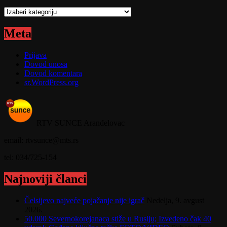
Kategorije
Meta
Prijava
Dovod unosa
Dovod komentara
sr.WordPress.org
RTV SUNCE Aranđelovac
email: rtvsunce@mts.rs
tel: 034/725-154
Najnoviji članci
Čelsijevo najveće pojačanje nije igrač
Nedelja, 9. avgust
2026.
50.000 Severnokorejanaca stiže u Rusiju; Izvedeno čak 40