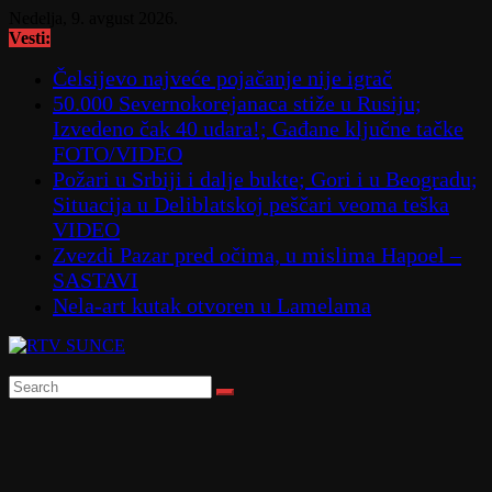
Skip
Nedelja, 9. avgust 2026.
to
Vesti:
content
Čelsijevo najveće pojačanje nije igrač
50.000 Severnokorejanaca stiže u Rusiju;
Izvedeno čak 40 udara!; Gađane ključne tačke
FOTO/VIDEO
Požari u Srbiji i dalje bukte; Gori i u Beogradu;
Situacija u Deliblatskoj peščari veoma teška
VIDEO
Zvezdi Pazar pred očima, u mislima Hapoel –
SASTAVI
Nela-art kutak otvoren u Lamelama