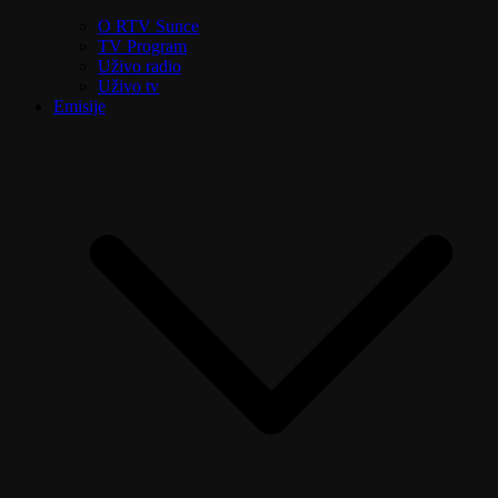
O RTV Sunce
TV Program
Uživo radio
Uživo tv
Emisije