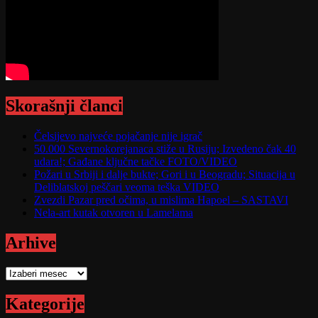
Skorašnji članci
Čelsijevo najveće pojačanje nije igrač
50.000 Severnokorejanaca stiže u Rusiju; Izvedeno čak 40
udara!; Gađane ključne tačke FOTO/VIDEO
Požari u Srbiji i dalje bukte; Gori i u Beogradu; Situacija u
Deliblatskoj peščari veoma teška VIDEO
Zvezdi Pazar pred očima, u mislima Hapoel – SASTAVI
Nela-art kutak otvoren u Lamelama
Arhive
Arhive
Kategorije