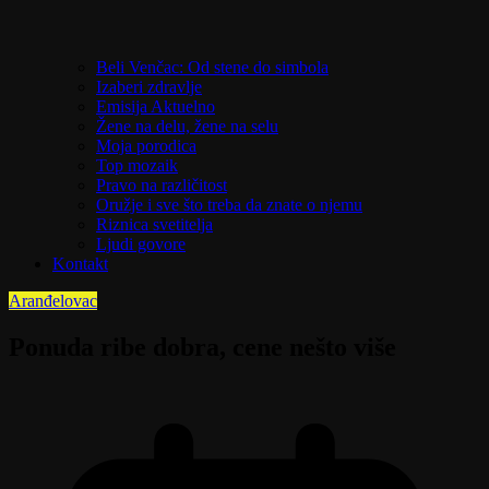
Beli Venčac: Od stene do simbola
Izaberi zdravlje
Emisija Aktuelno
Žene na delu, žene na selu
Moja porodica
Top mozaik
Pravo na različitost
Oružje i sve što treba da znate o njemu
Riznica svetitelja
Ljudi govore
Kontakt
Aranđelovac
Ponuda ribe dobra, cene nešto više