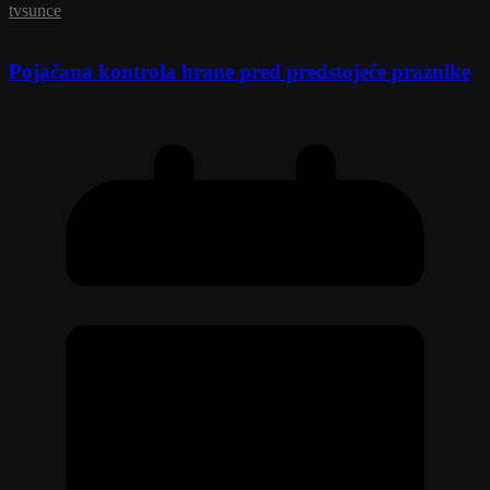
tvsunce
Pojačana kontrola hrane pred predstojeće praznike