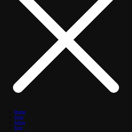
Home
Vesti
Srbija
Svet