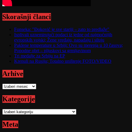
Skorašnji članci
Fonseka: "Đoković je sve stariji – zato to predlaže"
Isplivali uznemirujući podaci iz jedne od najmoćnijih
evropskih vojski; Žene vređaju, napadaju i siluju
Paklene temperature u Srbiji: Ovo su merenja u 10 časova;
Popodne obrt – pljuskovi sa grmljavinom
Tri medalje za Srbiju na EP
Krenuli na Rusiju; Totalno uništenje FOTO/VIDEO
Arhive
Arhive
Kategorije
Kategorije
Meta