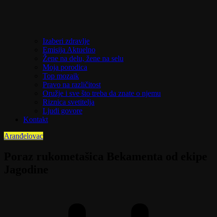
Izaberi zdravlje
Emisija Aktuelno
Žene na delu, žene na selu
Moja porodica
Top mozaik
Pravo na različitost
Oružje i sve što treba da znate o njemu
Riznica svetitelja
Ljudi govore
Kontakt
Aranđelovac
Poraz rukometašica Bekamenta od ekipe
Jagodine