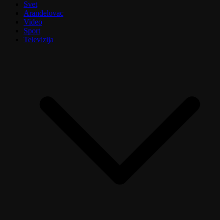
Svet
Aranđelovac
Video
Sport
Televizija