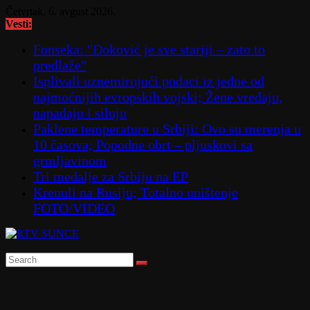
Skip
Četvrtak, 6. avgust 2026.
to
Vesti:
content
Fonseka: "Đoković je sve stariji – zato to
predlaže"
Isplivali uznemirujući podaci iz jedne od
najmoćnijih evropskih vojski; Žene vređaju,
napadaju i siluju
Paklene temperature u Srbiji: Ovo su merenja u
10 časova; Popodne obrt – pljuskovi sa
grmljavinom
Tri medalje za Srbiju na EP
Krenuli na Rusiju; Totalno uništenje
FOTO/VIDEO