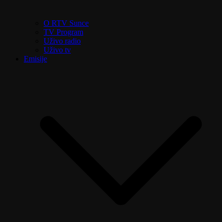
O RTV Sunce
TV Program
Uživo radio
Uživo tv
Emisije