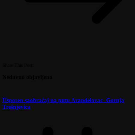
Share This Post:
Nedavno objavljeno
Usporen saobraćaj na putu Aranđelovac- Gornja
Trešnjevica