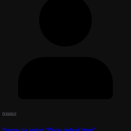
tvsunce
Promocija knjige “Pisma jednoj Steni”