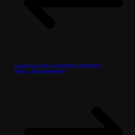
E-trgovina u Srbiji sve dostupnija i bezbednija
Šamot – Partizan nerešeno