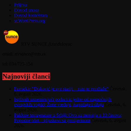
Prijava
Dovod unosa
Dovod komentara
sr.WordPress.org
RTV SUNCE Aranđelovac
email: rtvsunce@mts.rs
tel: 034/725-154
Najnoviji članci
Fonseka: "Đoković je sve stariji – zato to predlaže"
Četvrtak,
6. avgust 2026.
Isplivali uznemirujući podaci iz jedne od najmoćnijih
evropskih vojski; Žene vređaju, napadaju i siluju
Četvrtak, 6.
avgust 2026.
Paklene temperature u Srbiji: Ovo su merenja u 10 časova;
Popodne obrt – pljuskovi sa grmljavinom
Četvrtak, 6. avgust
2026.