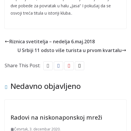
dve pobede za povratak u halu „Jasa“ I pokušaj da se
osvoji treća titula u istoriji kluba..
Riznica svetitelja – nedelja 6.maj.2018
U Srbiji 11 odsto više turista u prvom kvartalu
Share This Post:
Nedavno objavljeno
Radovi na niskonaponskoj mreži
Četvrtak, 3. decembar 2020.