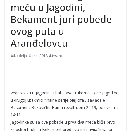
meču u Jagodini,
Bekament juri pobede
ovog puta u
Aranđelovcu
Nedelja, 6. maj 2018.
tvsunce
Večeras su u Jagodini u hali „Jasa“ rukometašice Jagodine,
u drugoj utakmici finalne serije plej ofa , savladale
Bekament Bukovičku Banju rezultatom 22:19, poluvreme
14:11.
Jagodinke su sa dve pobede u prva dva meča bliže prvoj
klupskoj tituli , a Bekament pred svojim navijačima juri