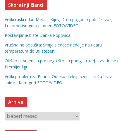
Skorašnji članci
Veliki ruski udar: Meta – Kijev; Dron pogodio putnički voz;
Lokomotivu guta plamen FOTO/VIDEO
Postavljanje biste Danka Popovića
Vrućina ne popušta: Srbija sledeće nedelje na udaru
temperatura do 39 stepeni
Otišao iz Arsenala pre nego što su podigli trofej – vratio se u
Premijer ligu
Veliki problem za Putina; Odjekuju eksplozije – stižu jezivi
snimci; Krim gori FOTO/VIDEO
Arhive
A
r
h