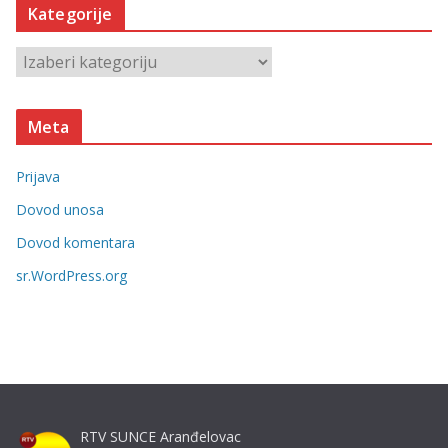
Kategorije
i
v
K
e
a
t
Meta
e
g
Prijava
o
r
Dovod unosa
i
Dovod komentara
j
sr.WordPress.org
e
RTV SUNCE Aranđelovac