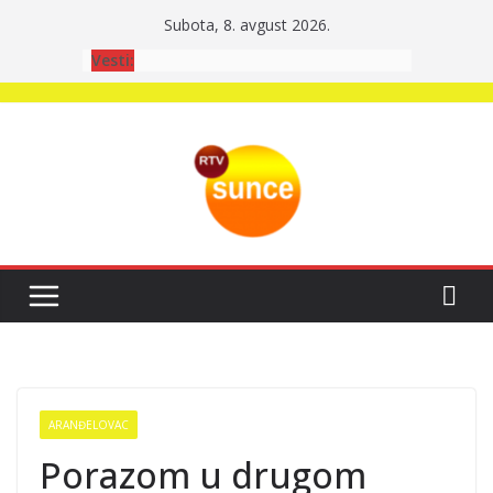
Skip
Subota, 8. avgust 2026.
to
Vesti:
content
ARANĐELOVAC
Porazom u drugom