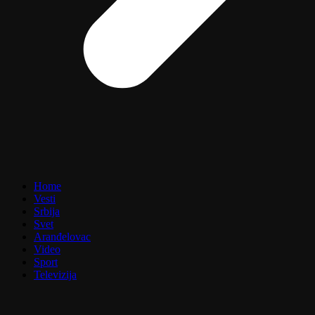
Home
Vesti
Srbija
Svet
Aranđelovac
Video
Sport
Televizija