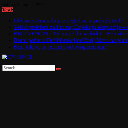
Skip
Subota, 8. avgust 2026.
to
Vesti:
content
Otišao iz Arsenala pre nego što su podigli trofej 
Veliki problem za Putina; Odjekuju eksplozije 
BELI VENČAC: Od stene do simbola – Beli div 
Besni požar u Deliblatskoj peščari; Vatra na p
Koji lekovi su jeftiniji od ovog meseca?