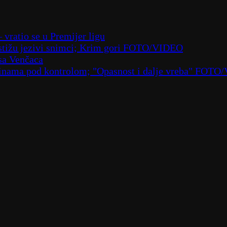
– vratio se u Premijer ligu
– stižu jezivi snimci; Krim gori FOTO/VIDEO
sa Venčaca
laninama pod kontrolom; "Opasnost i dalje vreba" FOT