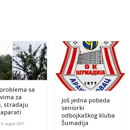
problema sa
vima za
Još jedna pobeda
u, stradaju
seniorki
 aparati
odbojkaškog kluba
Šumadija
16. avgust 2017.