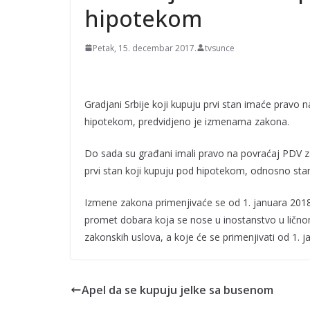
hipotekom
Petak, 15. decembar 2017.
tvsunce
Gradjani Srbije koji kupuju prvi stan imaće pravo 
hipotekom, predvidjeno je izmenama zakona.
Do sada su građani imali pravo na povraćaj PDV z
prvi stan koji kupuju pod hipotekom, odnosno stan
Izmene zakona primenjivaće se od 1. januara 201
promet dobara koja se nose u inostanstvo u ličnom
zakonskih uslova, a koje će se primenjivati od 1. 
Apel da se kupuju jelke sa busenom