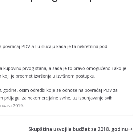
na povraćaj PDV-a I u slučaju kada je ta nekretnina pod
a kupovinu prvog stana, a sada je to pravo omogućeno i ako je
 koji je predmet izvršenja u izvršnom postupku.
8. godine, osim odredbi koje se odnose na povraćaj PDV za
 prtljagu, za nekomercijalne svrhe, uz ispunjavanje svih
januara 2019.
Skupština usvojila budžet za 2018. godinu