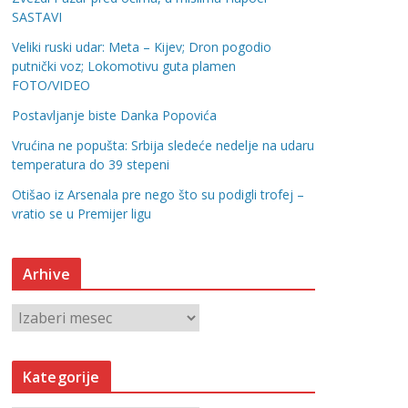
SASTAVI
Veliki ruski udar: Meta – Kijev; Dron pogodio
putnički voz; Lokomotivu guta plamen
FOTO/VIDEO
Postavljanje biste Danka Popovića
Vrućina ne popušta: Srbija sledeće nedelje na udaru
temperatura do 39 stepeni
Otišao iz Arsenala pre nego što su podigli trofej –
vratio se u Premijer ligu
Arhive
A
r
h
Kategorije
i
v