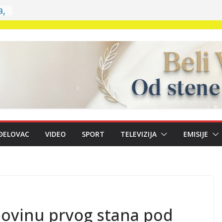
a,
–
vu
a
a
ĐELOVAC
VIDEO
SPORT
TELEVIZIJA
EMISIJE
ej
gu
povinu prvog stana pod