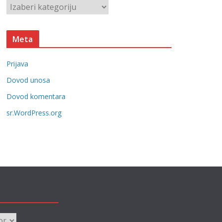
K
e
a
t
Meta
e
g
Prijava
o
r
Dovod unosa
i
Dovod komentara
j
sr.WordPress.org
e