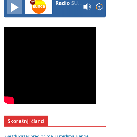
Radio SUNCE
Skorašnji članci
Zvezdi Pazar pred očima, u mislima Hapoel –