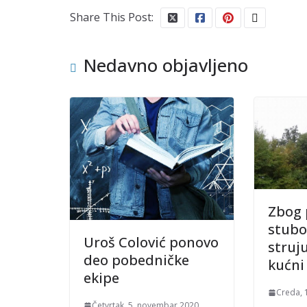
Share This Post:
Nedavno objavljeno
Zbog 
stubo
Uroš Colović ponovo
struj
deo pobedničke
kućni
ekipe
Creda, 
Četvrtak, 5. novembar 2020.