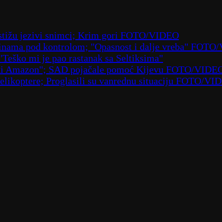
– stižu jezivi snimci; Krim gori FOTO/VIDEO
laninama pod kontrolom; "Opasnost i dalje vreba" FOT
 "Teško mi je pao rastanak sa Seltiksima"
ruski Amazon"; SAD pojačale pomoć Kijevu FOTO/VIDE
 helikoptere; Proglasili su vanrednu situaciju FOTO/VI