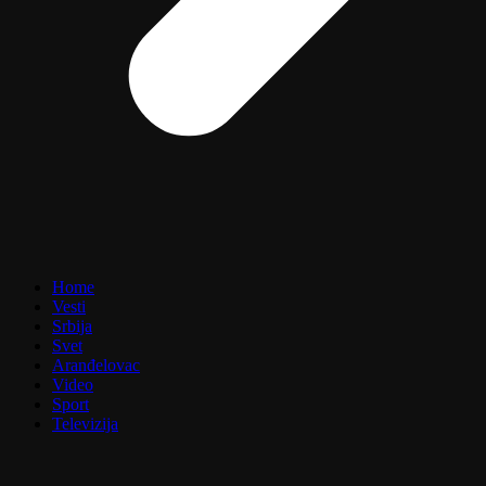
Home
Vesti
Srbija
Svet
Aranđelovac
Video
Sport
Televizija