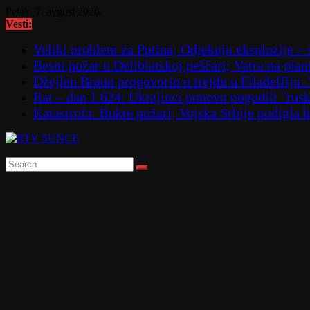
Skip
Petak, 7. avgust 2026.
to
Vesti:
content
Veliki problem za Putina; Odjekuju eksplozije 
Besni požar u Deliblatskoj peščari; Vatra na p
Džejlen Braun progovorio o trejdu u Filadelfiju:
Rat – dan 1.624: Ukrajinci ponovo pogodili "
Katastrofa: Bukte požari; Vojska Srbije podigla