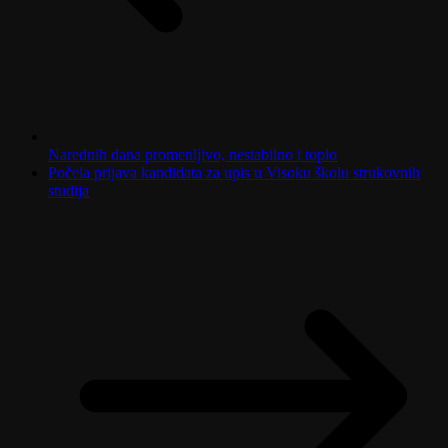
Narednih dana promenljivo, nestabilno i toplo
Počela prijava kandidata za upis u Visoku školu strukovnih
studija