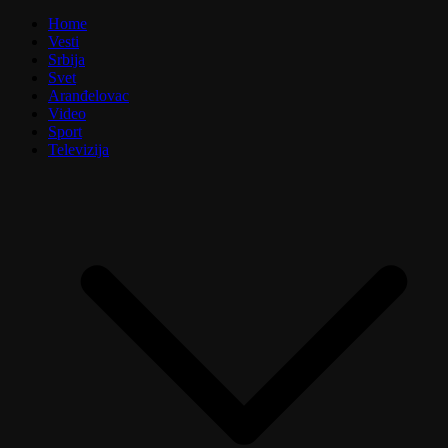
Home
Vesti
Srbija
Svet
Aranđelovac
Video
Sport
Televizija