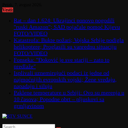
Skip
Petak, 7. avgust 2026.
to
Vesti:
content
Rat – dan 1.624: Ukrajinci ponovo pogodili
"ruski Amazon"; SAD pojačale pomoć Kijevu
FOTO/VIDEO
Katastrofa: Bukte požari; Vojska Srbije podigla
helikoptere; Proglasili su vanrednu situaciju
FOTO/VIDEO
Fonseka: "Đoković je sve stariji – zato to
predlaže"
Isplivali uznemirujući podaci iz jedne od
najmoćnijih evropskih vojski; Žene vređaju,
napadaju i siluju
Paklene temperature u Srbiji: Ovo su merenja u
10 časova; Popodne obrt – pljuskovi sa
grmljavinom