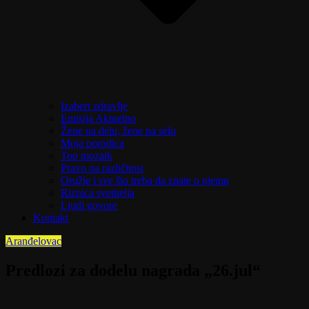
Izaberi zdravlje
Emisija Aktuelno
Žene na delu, žene na selu
Moja porodica
Top mozaik
Pravo na različitost
Oružje i sve što treba da znate o njemu
Riznica svetitelja
Ljudi govore
Kontakt
Aranđelovac
Predlozi za dodelu nagrada „26.jul“