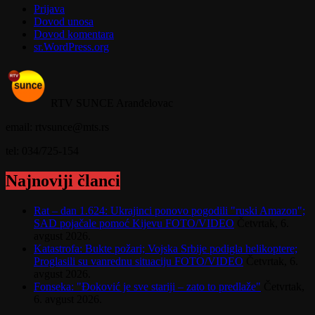
Prijava
Dovod unosa
Dovod komentara
sr.WordPress.org
RTV SUNCE Aranđelovac
email: rtvsunce@mts.rs
tel: 034/725-154
Najnoviji članci
Rat – dan 1.624: Ukrajinci ponovo pogodili "ruski Amazon";
SAD pojačale pomoć Kijevu FOTO/VIDEO
Četvrtak, 6.
avgust 2026.
Katastrofa: Bukte požari; Vojska Srbije podigla helikoptere;
Proglasili su vanrednu situaciju FOTO/VIDEO
Četvrtak, 6.
avgust 2026.
Fonseka: "Đoković je sve stariji – zato to predlaže"
Četvrtak,
6. avgust 2026.