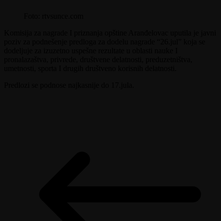
Foto: rtvsunce.com
Komisija za nagrade I priznanja opštine Aranđelovac uputila je javni
poziv za podnešenje predloga za dodelu nagrade “26.jul” koja se
dodeljuje za izuzetno uspešne rezultate u oblasti nauke I
pronalazaštva, privrede, društvene delatnosti, preduzetništva,
umetnosti, sporta I drugih društveno korisnih delatnosti.
Predlozi se podnose najkasnije do 17.jula.