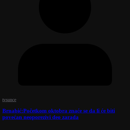
tvsunce
Brnabić:Početkom oktobra znaće se da li će biti
povećan neoporezivi deo zarada