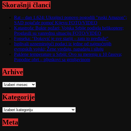
Skorašnji članci
Rat – dan 1.624: Ukrajinci ponovo pogodili "ruski Amazon";
SAD pojačale pomoć Kijevu FOTO/VIDEO
Katastrofa: Bukte požari; Vojska Srbije podigla helikoptere;
Proglasili su vanrednu situaciju FOTO/VIDEO
Fonseka: "Đoković je sve stariji – zato to predlaže"
Isplivali uznemirujući podaci iz jedne od najmoćnijih
evropskih vojski; Žene vređaju, napadaju i siluju
Paklene temperature u Srbiji: Ovo su merenja u 10 časova;
Popodne obrt – pljuskovi sa grmljavinom
Arhive
Arhive
Kategorije
Kategorije
Meta