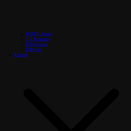
O RTV Sunce
TV Program
Uživo radio
Uživo tv
Emisije