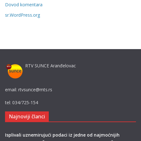
i
Dovod komentara
j
sr.WordPress.org
e
RTV SUNCE Aranđelovac
email: rtvsunce@mts.rs
tel: 034/725-154
Najnoviji članci
Isplivali uznemirujući podaci iz jedne od najmoćnijih