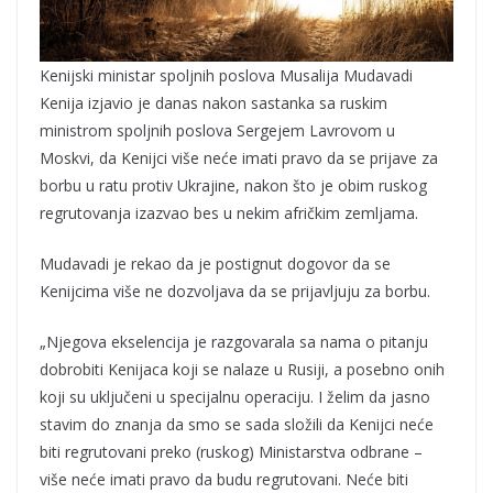
Kenijski ministar spoljnih poslova Musalija Mudavadi
Kenija izjavio je danas nakon sastanka sa ruskim
ministrom spoljnih poslova Sergejem Lavrovom u
Moskvi, da Kenijci više neće imati pravo da se prijave za
borbu u ratu protiv Ukrajine, nakon što je obim ruskog
regrutovanja izazvao bes u nekim afričkim zemljama.
Mudavadi je rekao da je postignut dogovor da se
Kenijcima više ne dozvoljava da se prijavljuju za borbu.
„Njegova ekselencija je razgovarala sa nama o pitanju
dobrobiti Kenijaca koji se nalaze u Rusiji, a posebno onih
koji su uključeni u specijalnu operaciju. I želim da jasno
stavim do znanja da smo se sada složili da Kenijci neće
biti regrutovani preko (ruskog) Ministarstva odbrane –
više neće imati pravo da budu regrutovani. Neće biti