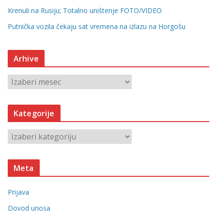
Krenuli na Rusiju; Totalno uništenje FOTO/VIDEO
Putnička vozila čekaju sat vremena na izlazu na Horgošu
Arhive
A
r
h
Kategorije
i
v
K
e
a
t
Meta
e
g
Prijava
o
r
Dovod unosa