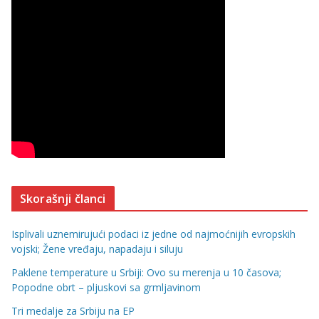
Skorašnji članci
Isplivali uznemirujući podaci iz jedne od najmoćnijih evropskih
vojski; Žene vređaju, napadaju i siluju
Paklene temperature u Srbiji: Ovo su merenja u 10 časova;
Popodne obrt – pljuskovi sa grmljavinom
Tri medalje za Srbiju na EP