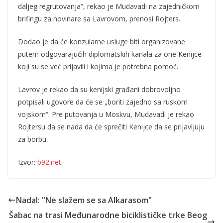
daljeg regrutovanja“, rekao je Mudavadi na zajedničkom
brifingu za novinare sa Lavrovom, prenosi Rojters.
Dodao je da će konzularne usluge biti organizovane
putem odgovarajućih diplomatskih kanala za one Kenijce
koji su se već prijavili i kojima je potrebna pomoć.
Lavrov je rekao da su kenijski građani dobrovoljno
potpisali ugovore da će se „boriti zajedno sa ruskom
vojskom“. Pre putovanja u Moskvu, Mudavadi je rekao
Rojtersu da se nada da će sprečiti Kenijce da se prijavljuju
za borbu.
Izvor:
b92.net
Nadal: "Ne slažem se sa Alkarasom"
Šabac na trasi Međunarodne biciklističke trke Beog