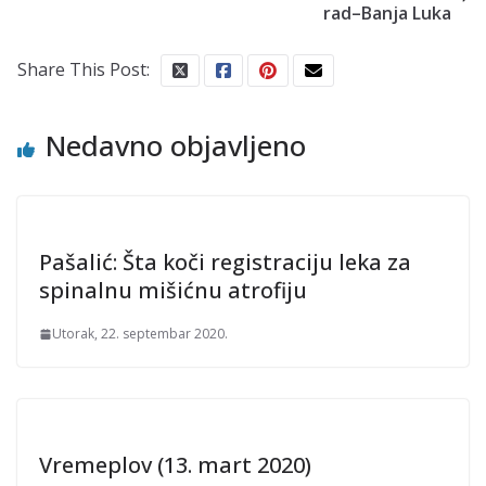
rad–Banja Luka
Share This Post:
Nedavno objavljeno
Pašalić: Šta koči registraciju leka za
spinalnu mišićnu atrofiju
Utorak, 22. septembar 2020.
Vremeplov (13. mart 2020)