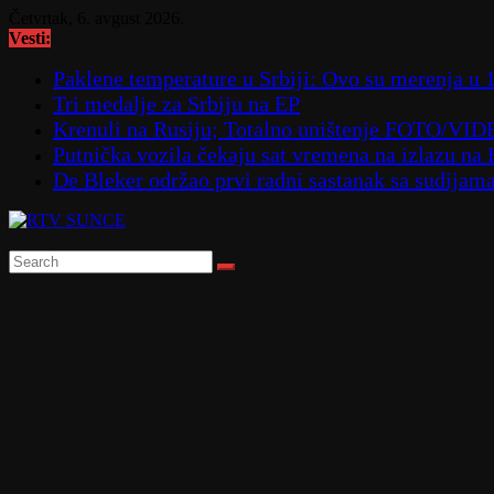
Skip
Četvrtak, 6. avgust 2026.
to
Vesti:
content
Paklene temperature u Srbiji: Ovo su merenja u 
Tri medalje za Srbiju na EP
Krenuli na Rusiju; Totalno uništenje FOTO/VI
Putnička vozila čekaju sat vremena na izlazu na
De Bleker održao prvi radni sastanak sa sudijam