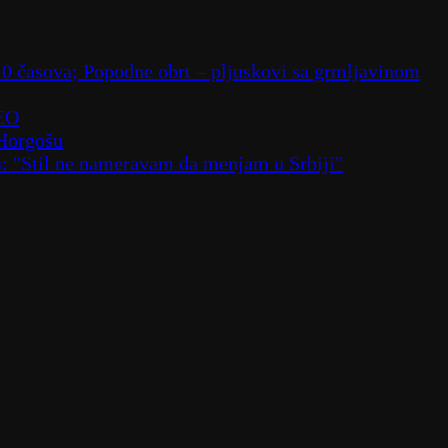
10 časova; Popodne obrt – pljuskovi sa grmljavinom
DEO
 Horgošu
a: "Stil ne nameravam da menjam u Srbiji"