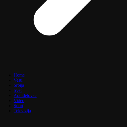
Home
Vesti
Srbija
Svet
Aranđelovac
Video
Sport
Televizija