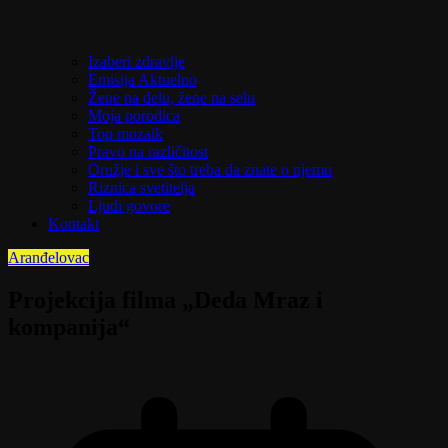
Izaberi zdravlje
Emisija Aktuelno
Žene na delu, žene na selu
Moja porodica
Top mozaik
Pravo na različitost
Oružje i sve što treba da znate o njemu
Riznica svetitelja
Ljudi govore
Kontakt
Aranđelovac
Projekcija filma „Deda Mraz i
kompanija“