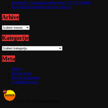
kontrolom; "Opasnost i dalje vreba" FOTO/VIDEO
Koji lekovi su jeftiniji od ovog meseca?
Arhive
Arhive
Kategorije
Kategorije
Meta
Prijava
Dovod unosa
Dovod komentara
sr.WordPress.org
RTV SUNCE Aranđelovac