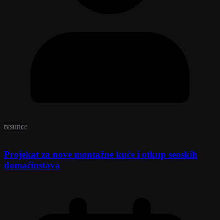
tvsunce
Projekat za nove montažne kuće i otkup seoskih
domaćinstava