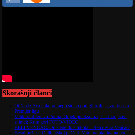
Skorašnji članci
Otišao iz Arsenala pre nego što su podigli trofej – vratio se u
Premijer ligu
Veliki problem za Putina; Odjekuju eksplozije – stižu jezivi
snimci; Krim gori FOTO/VIDEO
BELI VENČAC: Od stene do simbola – Beli div sa Venčaca
Besni požar u Deliblatskoj peščari; Vatra na planinama pod