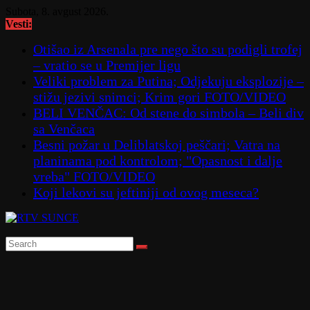
Skip
Subota, 8. avgust 2026.
to
Vesti:
content
Otišao iz Arsenala pre nego što su podigli trofej
– vratio se u Premijer ligu
Veliki problem za Putina; Odjekuju eksplozije –
stižu jezivi snimci; Krim gori FOTO/VIDEO
BELI VENČAC: Od stene do simbola – Beli div
sa Venčaca
Besni požar u Deliblatskoj peščari; Vatra na
planinama pod kontrolom; "Opasnost i dalje
vreba" FOTO/VIDEO
Koji lekovi su jeftiniji od ovog meseca?