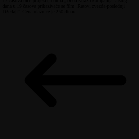
17 časova biće projekcija filma „Deda Mraz i kompanija“. Istog
dana u 19 časova prikazivaće se film „Ratovi zvezda-poslednji
Džedaji“. Cena ulaznice je 250 dinara.