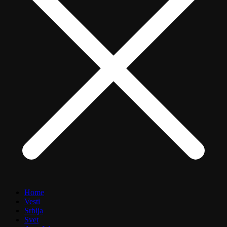
Home
Vesti
Srbija
Svet