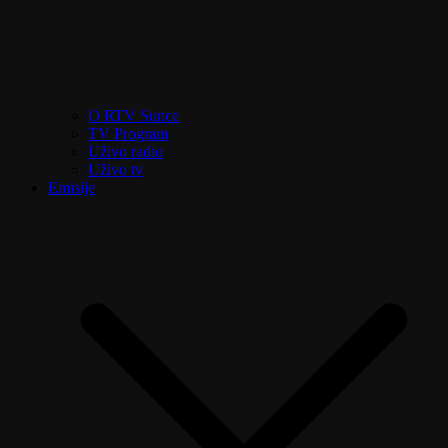
O RTV Sunce
TV Program
Uživo radio
Uživo tv
Emisije