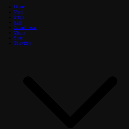
Home
Vesti
Srbija
Svet
Aranđelovac
Video
Sport
Televizija