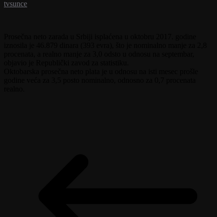
tvsunce
Prosečna neto zarada u Srbiji isplaćena u oktobru 2017. godine
iznosila je 46.879 dinara (393 evra), što je nominalno manje za 2,8
procenata, a realno manje za 3,0 odsto u odnosu na septembar,
objavio je Republički zavod za statistiku.
Oktobarska prosečna neto plata je u odnosu na isti mesec prošle
godine veća za 3,5 posto nominalno, odnosno za 0,7 procenata
realno.