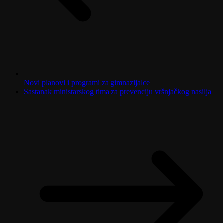
Novi planovi i programi za gimnazijalce
Sastanak ministarskog tima za prevenciju vršnjačkog nasilja