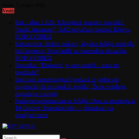
Skip
Petak, 7. avgust 2026.
to
Vesti:
content
Rat – dan 1.624: Ukrajinci ponovo pogodili
"ruski Amazon"; SAD pojačale pomoć Kijevu
FOTO/VIDEO
Katastrofa: Bukte požari; Vojska Srbije podigla
helikoptere; Proglasili su vanrednu situaciju
FOTO/VIDEO
Fonseka: "Đoković je sve stariji – zato to
predlaže"
Isplivali uznemirujući podaci iz jedne od
najmoćnijih evropskih vojski; Žene vređaju,
napadaju i siluju
Paklene temperature u Srbiji: Ovo su merenja u
10 časova; Popodne obrt – pljuskovi sa
grmljavinom