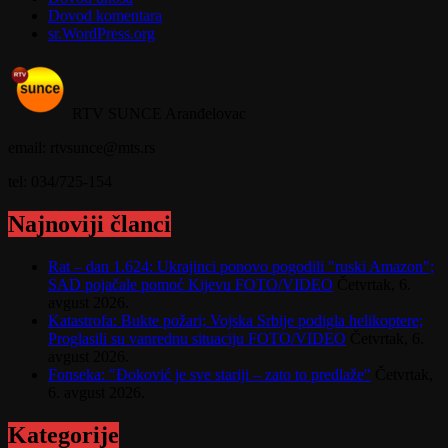
Dovod komentara
sr.WordPress.org
RTV SUNCE Aranđelovac
email: rtvsunce@mts.rs
tel: 034/725-154
Najnoviji članci
Rat – dan 1.624: Ukrajinci ponovo pogodili "ruski Amazon";
SAD pojačale pomoć Kijevu FOTO/VIDEO
Četvrtak, 6.
avgust 2026.
Katastrofa: Bukte požari; Vojska Srbije podigla helikoptere;
Proglasili su vanrednu situaciju FOTO/VIDEO
Četvrtak, 6.
avgust 2026.
Fonseka: "Đoković je sve stariji – zato to predlaže"
Četvrtak,
6. avgust 2026.
Kategorije