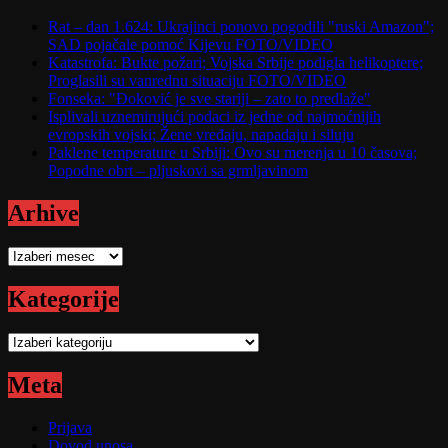
Rat – dan 1.624: Ukrajinci ponovo pogodili "ruski Amazon";
SAD pojačale pomoć Kijevu FOTO/VIDEO
Katastrofa: Bukte požari; Vojska Srbije podigla helikoptere;
Proglasili su vanrednu situaciju FOTO/VIDEO
Fonseka: "Đoković je sve stariji – zato to predlaže"
Isplivali uznemirujući podaci iz jedne od najmoćnijih
evropskih vojski; Žene vređaju, napadaju i siluju
Paklene temperature u Srbiji: Ovo su merenja u 10 časova;
Popodne obrt – pljuskovi sa grmljavinom
Arhive
Arhive
Kategorije
Kategorije
Meta
Prijava
Dovod unosa