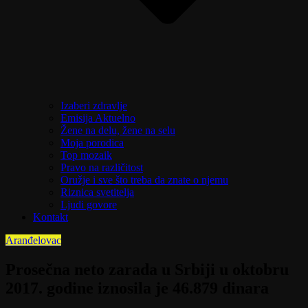
Izaberi zdravlje
Emisija Aktuelno
Žene na delu, žene na selu
Moja porodica
Top mozaik
Pravo na različitost
Oružje i sve što treba da znate o njemu
Riznica svetitelja
Ljudi govore
Kontakt
Aranđelovac
Prosečna neto zarada u Srbiji u oktobru
2017. godine iznosila je 46.879 dinara