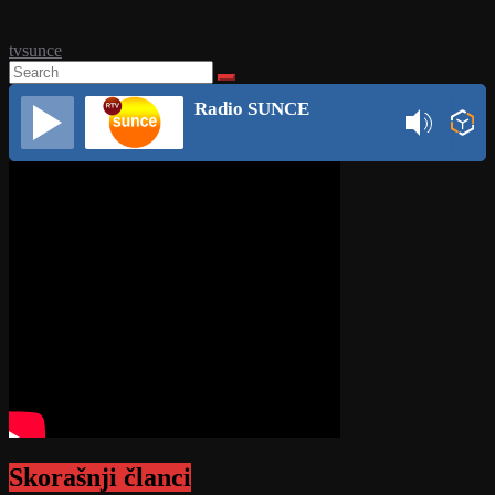
tvsunce
Radio SUNCE
Skorašnji članci