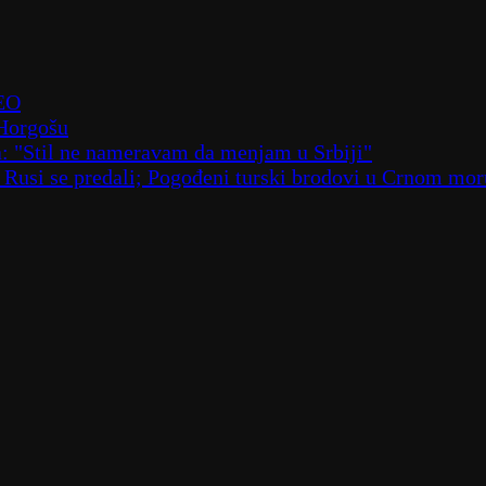
DEO
 Horgošu
a: "Stil ne nameravam da menjam u Srbiji"
; Rusi se predali; Pogođeni turski brodovi u Crnom m