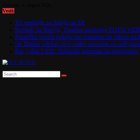
Skip
Četvrtak, 6. avgust 2026.
to
Vesti:
content
Tri medalje za Srbiju na EP
Krenuli na Rusiju; Totalno uništenje FOTO/VI
Putnička vozila čekaju sat vremena na izlazu na
De Bleker održao prvi radni sastanak sa sudijam
Rat – dan 1.622: Zelenski spreman na pregovore