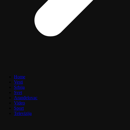
Home
Vesti
Srbija
Svet
Aranđelovac
Video
Sport
Televizija