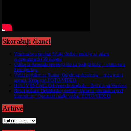
Skorašnji članci
Vrućina ne popušta: Srbija sledeće nedelje na udaru
temperatura do 39 stepeni
Otišao iz Arsenala pre nego što su podigli trofej – vratio se u
Premijer ligu
Veliki problem za Putina; Odjekuju eksplozije – stižu jezivi
snimci; Krim gori FOTO/VIDEO
BELI VENČAC: Od stene do simbola – Beli div sa Venčaca
Besni požar u Deliblatskoj peščari; Vatra na planinama pod
kontrolom; "Opasnost i dalje vreba" FOTO/VIDEO
Arhive
Arhive