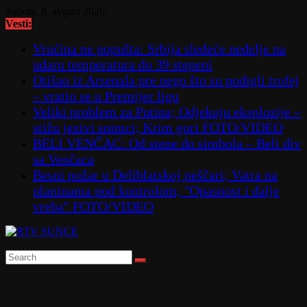
Skip
Subota, 8. avgust 2026.
to
Vesti:
content
Vrućina ne popušta: Srbija sledeće nedelje na
udaru temperatura do 39 stepeni
Otišao iz Arsenala pre nego što su podigli trofej
– vratio se u Premijer ligu
Veliki problem za Putina; Odjekuju eksplozije –
stižu jezivi snimci; Krim gori FOTO/VIDEO
BELI VENČAC: Od stene do simbola – Beli div
sa Venčaca
Besni požar u Deliblatskoj peščari; Vatra na
planinama pod kontrolom; "Opasnost i dalje
vreba" FOTO/VIDEO