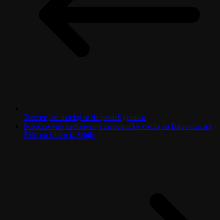
Trampe, ne usuđuj se da pređeš granicu
Polučasovno zadržavanje za putnička vozila na Batrovcima i
Šidu na izlazu iz Srbije