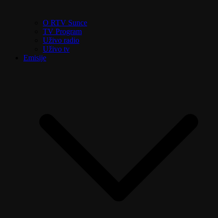
O RTV Sunce
TV Program
Uživo radio
Uživo tv
Emisije