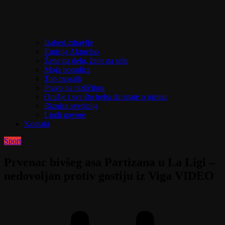
Izaberi zdravlje
Emisija Aktuelno
Žene na delu, žene na selu
Moja porodica
Top mozaik
Pravo na različitost
Oružje i sve što treba da znate o njemu
Riznica svetitelja
Ljudi govore
Kontakt
Sport
Prvenac bivšeg asa Partizana u La Ligi –
nedovoljan protiv gostiju iz Viga VIDEO