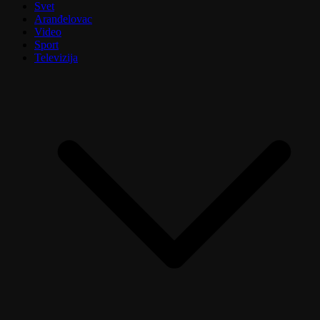
Svet
Aranđelovac
Video
Sport
Televizija