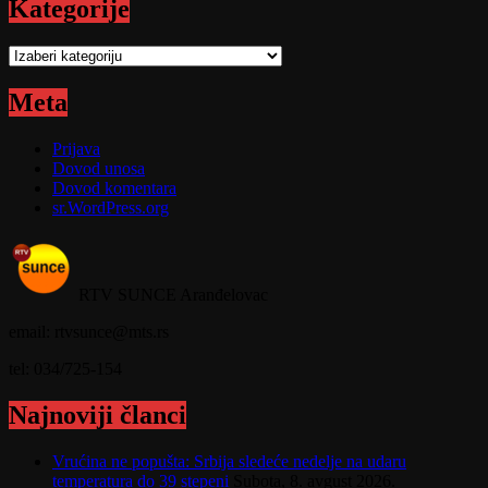
Kategorije
Kategorije
Meta
Prijava
Dovod unosa
Dovod komentara
sr.WordPress.org
RTV SUNCE Aranđelovac
email: rtvsunce@mts.rs
tel: 034/725-154
Najnoviji članci
Vrućina ne popušta: Srbija sledeće nedelje na udaru
temperatura do 39 stepeni
Subota, 8. avgust 2026.