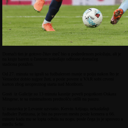
Domaći tim je gotovo čitav meč bio u
podređenom položaju, ali je
na kraju barem u časnom pokušaju odbrane domaćeg
stadiona poražen.
Od 27. minuta su igrali sa fudbalerom manje u polju nakon što je
Vensedor dobio najpre žuti, a posle povere u VAR sobi crveni
karton zbog neopreznog starta nad Moribom.
Gosti iz Galicije su 13 minuta kasnije poveli pogotkom Oskara
Mingese, te sa minimalnom prednošću otišli na pauzu.
U nastavku je Levante uzvratio. Kervin Arijaga, nekadašnji
fudbaler
Partizana, je bio na pravom mestu posle kornera u 66.
minutu kada mu se lopta odbila na nogu, posle čega ju je sproveo u
mrežu Selte.