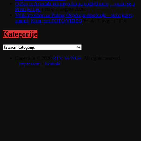
Otišao iz Arsenala pre nego što su podigli trofej – vratio se u
Premijer ligu
Petak, 7. avgust 2026.
Veliki problem za Putina; Odjekuju eksplozije – stižu jezivi
snimci; Krim gori FOTO/VIDEO
Petak, 7. avgust 2026.
Kategorije
Kategorije
Copyright © 2026
RTV SUNCE
. All rights reserved.
/
Impressum
/
Kontakt
/