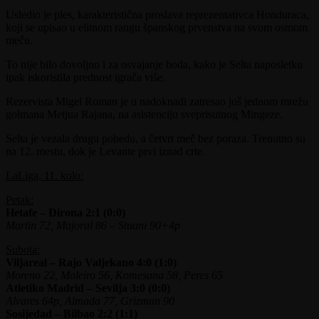
Usledio je ples, karakteristična proslava reprezentativca Honduraca,
koji se upisao u elitnom rangu španskog prvenstva na svom osmom
meču.
To nije bilo dovoljno i za osvajanje boda, kako je Selta na
posletku
ipak iskoristila prednost igrača više.
Rezervista Migel Roman je u nadoknadi zatresao još jednom mrežu
golmana Metjua Rajana, na asistenciju sveprisutnog Mingeze.
Selta je vezala drugu
pobedu, a četvrt meč bez poraza. Trenutno su
na 12. mestu, dok je Levante prvi iznad crte.
LaLiga, 11. kolo:
Petak:
Hetafe – Đirona 2:1 (0:0)
Martin 72, Majoral 86 – Stuani 90+4p
Subota:
Viljareal – Rajo Valjekano 4:0 (1:0)
Moreno 22, Moleiro 56, Komesana 58, Peres 65
Atletiko Madrid – Sevilja 3:0 (0:0)
Alvares 64p, Almada 77, Grizman 90
Sosijedad – Bilbao 2:2 (1:1)