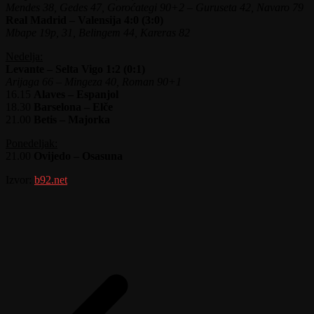
Mendes 38, Gedes 47, Goroćategi 90+2 – Guruseta 42, Navaro 79
Real Madrid – Valensija 4:0 (3:0)
Mbape 19p, 31, Belingem 44, Kareras 82
Nedelja:
Levante – Selta Vigo 1:2 (0:1)
Arijaga 66 – Mingeza 40, Roman 90+1
16.15
Alaves – Espanjol
18.30
Barselona – Elče
21.00
Betis – Majorka
Ponedeljak:
21.00
Ovijedo – Osasuna
Izvor:
b92.net