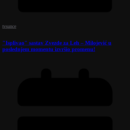
tvsunce
"Isplivao" sastav Zvezde za Leh – Milojević u
poslednjem momentu izvršio promenu!