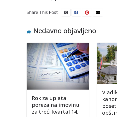
Share This Post:
Nedavno objavljeno
Vladi
Rok za uplata
kanon
poreza na imovinu
poset
za treći kvartal 14.
opšti