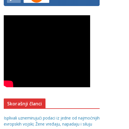
Skorašnji članci
Isplivali uznemirujući podaci iz jedne od najmoćnijih
evropskih vojski; Žene vređaju, napadaju i siluju