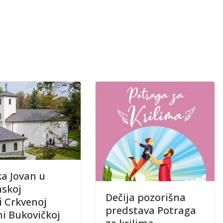
ka Jovan u
skoj
Dečija pozorišna
i Crkvenoj
predstava Potraga
ni Bukovičkoj