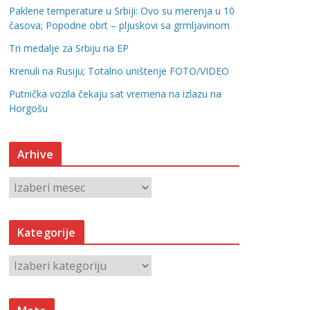
Paklene temperature u Srbiji: Ovo su merenja u 10
časova; Popodne obrt – pljuskovi sa grmljavinom
Tri medalje za Srbiju na EP
Krenuli na Rusiju; Totalno uništenje FOTO/VIDEO
Putnička vozila čekaju sat vremena na izlazu na
Horgošu
Arhive
A
r
h
Kategorije
i
v
K
e
a
t