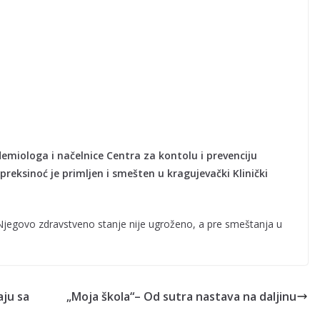
emiologa i načelnice Centra za kontolu i prevenciju
 preksinoć je primljen i smešten u kragujevački Klinički
 Njegovo zdravstveno stanje nije ugroženo, a pre smeštanja u
aju sa
„Moja škola“– Od sutra nastava na daljinu