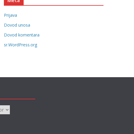
Meta
e
g
Prijava
o
r
Dovod unosa
i
Dovod komentara
j
sr.WordPress.org
e