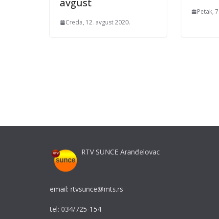
avgust
Petak, 7
Creda, 12. avgust 2020.
RTV SUNCE Aranđelovac
email: rtvsunce@mts.rs
tel: 034/725-154