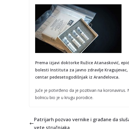
Prema izjavi doktorke Ružice Atanasković, epid
bolesti Instituta za javno zdravlje Kragujevac,
centar pedesetogodišnjak iz Aranđelovca.
Juče je potvrđeno da je pozitivan na koronavirus.
bolnicu bio je u krugu porodice.
Patrijarh pozvao vernike i građane da sluš
vete stručnjaka