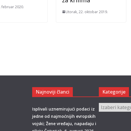
za krilima
. februar 2020.
Utorak, 22. oktobar 2019.
Najnoviji članci
Kategorije
Kategorije
Isplivali uznemirujući podaci iz
jedne od najmoćnijih evropskih
vojski; Žene vređaju, napadaju i
siluju
Četvrtak, 6. avgust 2026.