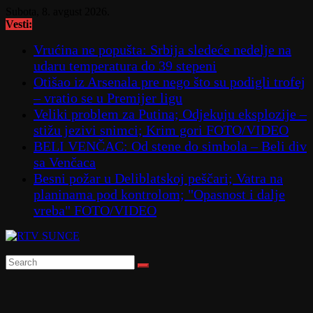
Skip
Subota, 8. avgust 2026.
to
Vesti:
content
Vrućina ne popušta: Srbija sledeće nedelje na
udaru temperatura do 39 stepeni
Otišao iz Arsenala pre nego što su podigli trofej
– vratio se u Premijer ligu
Veliki problem za Putina; Odjekuju eksplozije –
stižu jezivi snimci; Krim gori FOTO/VIDEO
BELI VENČAC: Od stene do simbola – Beli div
sa Venčaca
Besni požar u Deliblatskoj peščari; Vatra na
planinama pod kontrolom; "Opasnost i dalje
vreba" FOTO/VIDEO