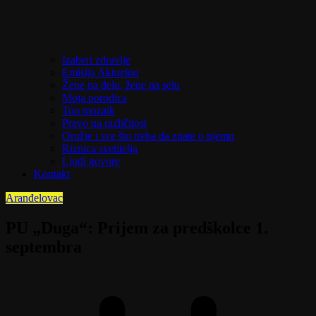
Izaberi zdravlje
Emisija Aktuelno
Žene na delu, žene na selu
Moja porodica
Top mozaik
Pravo na različitost
Oružje i sve što treba da znate o njemu
Riznica svetitelja
Ljudi govore
Kontakt
Aranđelovac
PU „Duga“: Prijem za predškolce 1.
septembra