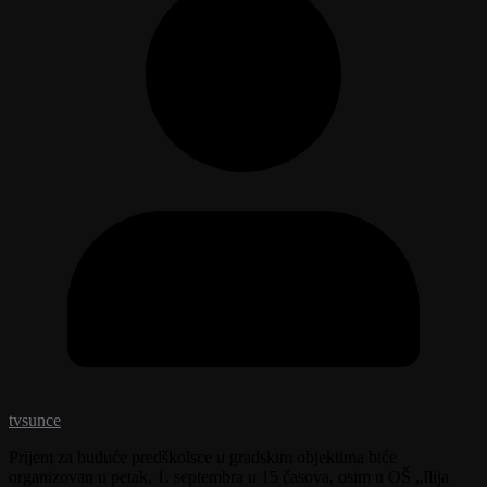
tvsunce
Prijem za buduće predškolsce u gradskim objektima biće
organizovan u petak, 1. septembra u 15 časova, osim u OŠ „Ilija