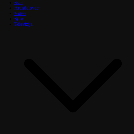
Svet
Aranđelovac
Video
Sport
Televizija