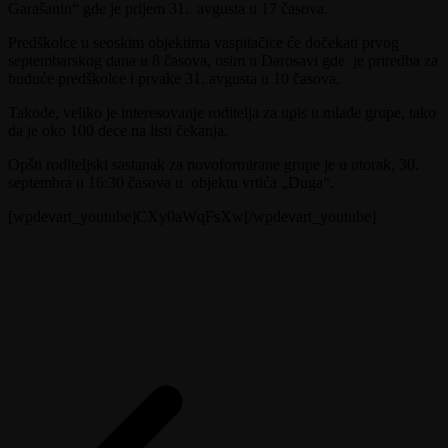
Garašanin“ gde je prijem 31. avgusta u 17 časova.
Predškolce u seoskim objektima vaspitačice će dočekati prvog
septembarskog dana u 8 časova, osim u Darosavi gde je priredba za
buduće predškolce i prvake 31. avgusta u 10 časova.
Takođe, veliko je interesovanje roditelja za upis u mlađe grupe, tako
da je oko 100 dece na listi čekanja.
Opšti roditeljski sastanak za novoformirane grupe je u utorak, 30.
septembra u 16:30 časova u objektu vrtića „Duga“.
[wpdevart_youtube]CXy0aWqFsXw[/wpdevart_youtube]