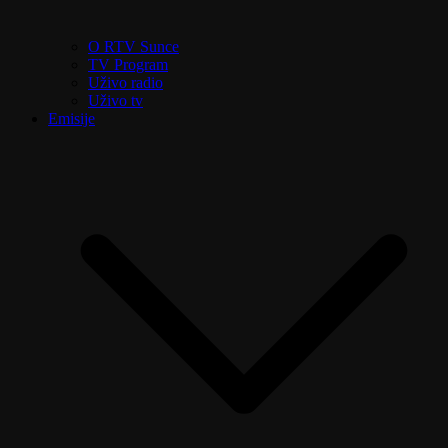
O RTV Sunce
TV Program
Uživo radio
Uživo tv
Emisije