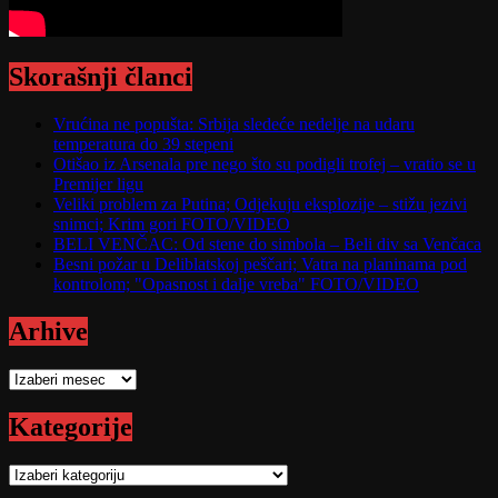
Skorašnji članci
Vrućina ne popušta: Srbija sledeće nedelje na udaru
temperatura do 39 stepeni
Otišao iz Arsenala pre nego što su podigli trofej – vratio se u
Premijer ligu
Veliki problem za Putina; Odjekuju eksplozije – stižu jezivi
snimci; Krim gori FOTO/VIDEO
BELI VENČAC: Od stene do simbola – Beli div sa Venčaca
Besni požar u Deliblatskoj peščari; Vatra na planinama pod
kontrolom; "Opasnost i dalje vreba" FOTO/VIDEO
Arhive
Arhive
Kategorije
Kategorije