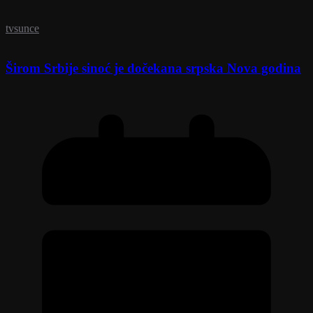
tvsunce
Širom Srbije sinoć je dočekana srpska Nova godina