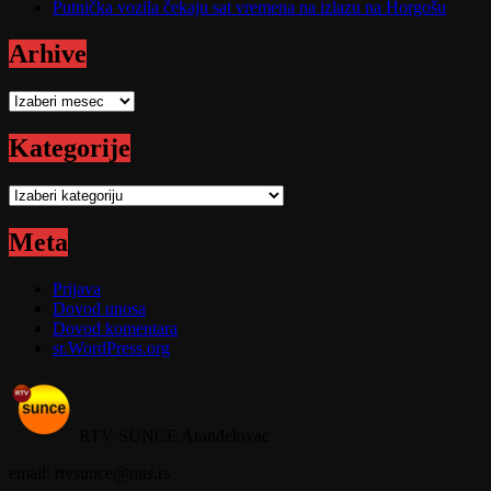
Putnička vozila čekaju sat vremena na izlazu na Horgošu
Arhive
Arhive
Kategorije
Kategorije
Meta
Prijava
Dovod unosa
Dovod komentara
sr.WordPress.org
RTV SUNCE Aranđelovac
email: rtvsunce@mts.rs