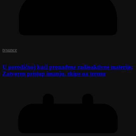
tvsunce
U porodičnoj kući pronađene radioaktivne materije:
Zatvoren pristup imanju, ekipe na terenu