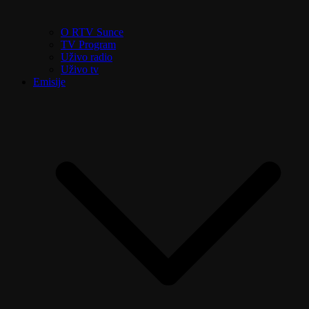
O RTV Sunce
TV Program
Uživo radio
Uživo tv
Emisije