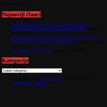
tel: 034/725-154
Najnoviji članci
Isplivali uznemirujući podaci iz jedne od najmoćnijih
evropskih vojski; Žene vređaju, napadaju i siluju
Četvrtak, 6.
avgust 2026.
Paklene temperature u Srbiji: Ovo su merenja u 10 časova;
Popodne obrt – pljuskovi sa grmljavinom
Četvrtak, 6. avgust
2026.
Tri medalje za Srbiju na EP
Creda, 5. avgust 2026.
Kategorije
Kategorije
Copyright © 2026
RTV SUNCE
. All rights reserved.
/
Impressum
/
Kontakt
/