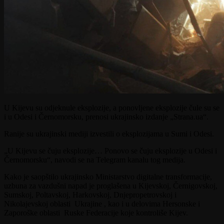
U Kijevu su odjeknule eksplozije, a ponovljene eksplozije čule su se
i u Odesi i Černomorsku, prenosi ukrajinsko izdanje „Strana.ua“.
Ranije su ukrajinski mediji izvestili o eksplozijama u Sumi i Odesi.
„U Kijevu se čuju eksplozije… Ponovo se čuju eksplozije u Odesi i
Černomorsku“, navodi se na Telegram kanalu tog medija.
Kako je saopštilo ukrajinsko Ministarstvo digitalne transformacije,
uzbuna za vazdušni napad je proglašena u Kijevskoj, Černigovskoj,
Sumskoj, Poltavskoj, Harkovskoj, Dnjepropetrovskoj i
Nikolajevskoj oblasti Ukrajine , kao i u delovima Hersonske i
Zaporoške oblasti Ruske Federacije koje kontroliše Kijev.