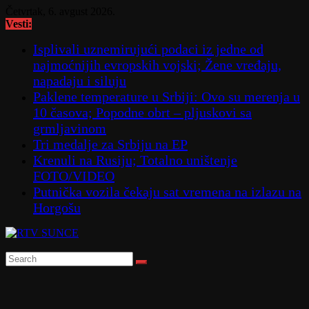
Skip
Četvrtak, 6. avgust 2026.
to
Vesti:
content
Isplivali uznemirujući podaci iz jedne od
najmoćnijih evropskih vojski; Žene vređaju,
napadaju i siluju
Paklene temperature u Srbiji: Ovo su merenja u
10 časova; Popodne obrt – pljuskovi sa
grmljavinom
Tri medalje za Srbiju na EP
Krenuli na Rusiju; Totalno uništenje
FOTO/VIDEO
Putnička vozila čekaju sat vremena na izlazu na
Horgošu