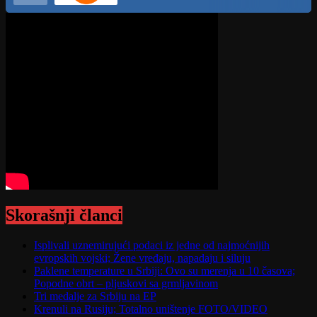
Skorašnji članci
Isplivali uznemirujući podaci iz jedne od najmoćnijih
evropskih vojski; Žene vređaju, napadaju i siluju
Paklene temperature u Srbiji: Ovo su merenja u 10 časova;
Popodne obrt – pljuskovi sa grmljavinom
Tri medalje za Srbiju na EP
Krenuli na Rusiju; Totalno uništenje FOTO/VIDEO