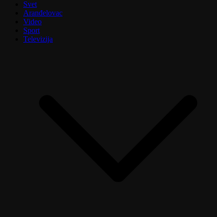
Svet
Aranđelovac
Video
Sport
Televizija