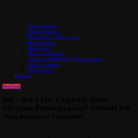
Izaberi zdravlje
Emisija Aktuelno
Žene na delu, žene na selu
Moja porodica
Top mozaik
Pravo na različitost
Oružje i sve što treba da znate o njemu
Riznica svetitelja
Ljudi govore
Kontakt
Svet
Vesti
Rat – dan 1.104: Eksplozije širom
Ukrajine; Potpisuju noćas? Zelenski žali
zbog sukoba sa Trampom