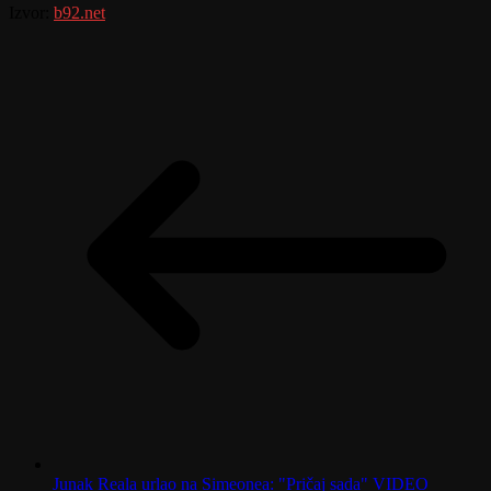
Izvor:
b92.net
Junak Reala urlao na Simeonea: "Pričaj sada" VIDEO