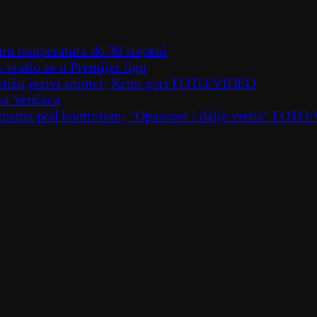
aru temperatura do 39 stepeni
– vratio se u Premijer ligu
– stižu jezivi snimci; Krim gori FOTO/VIDEO
sa Venčaca
laninama pod kontrolom; "Opasnost i dalje vreba" FOT