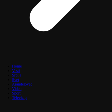
Home
Vesti
Srbija
Svet
Aranđelovac
Video
Sport
Televizija