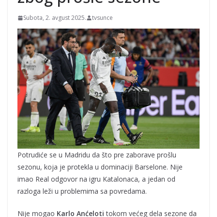
Subota, 2. avgust 2025.
tvsunce
Potrudiće se u Madridu da što pre zaborave prošlu
sezonu, koja je protekla u dominaciji Barselone. Nije
imao Real odgovor na igru Katalonaca, a jedan od
razloga leži u problemima sa povredama.
Nije mogao
Karlo Anćeloti
tokom većeg dela sezone da