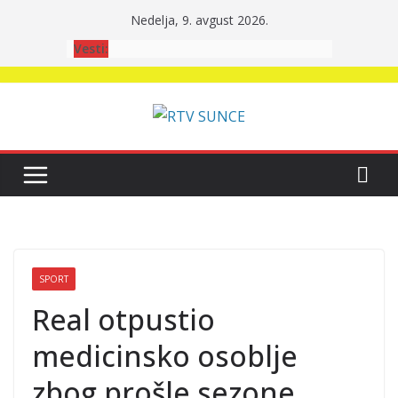
Skip
Nedelja, 9. avgust 2026.
to
Vesti:
content
SPORT
Real otpustio
medicinsko osoblje
zbog prošle sezone