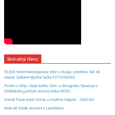
Skorašnji članci
50.000 Severnokorejanaca stiže u Rusiju; Izvedeno čak 40
udara!; Gađane ključne tačke FOTO/VIDEO
Požari u Srbiji i dalje bukte; Gori i u Beogradu; Situacija u
Deliblatskoj peščari veoma teška VIDEO
Zvezdi Pazar pred očima, u mislima Hapoel – SASTAVI
Nela-art kutak otvoren u Lamelama