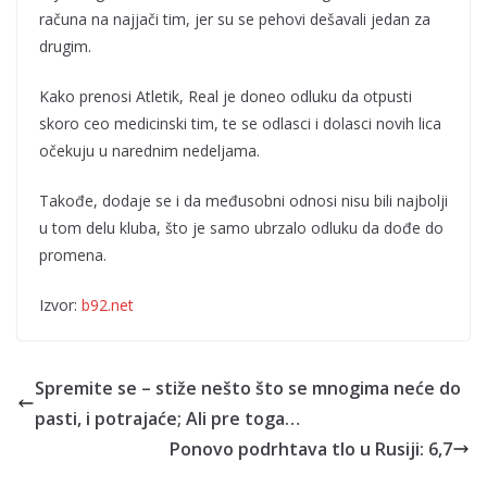
računa na najjači tim, jer su se pehovi dešavali jedan za
drugim.
Kako prenosi Atletik, Real je doneo odluku da otpusti
skoro ceo medicinski tim, te se odlasci i dolasci novih lica
očekuju u narednim nedeljama.
Takođe, dodaje se i da međusobni odnosi nisu bili najbolji
u tom delu kluba, što je samo ubrzalo odluku da dođe do
promena.
Izvor:
b92.net
Spremite se – stiže nešto što se mnogima neće do
pasti, i potrajaće; Ali pre toga…
Ponovo podrhtava tlo u Rusiji: 6,7