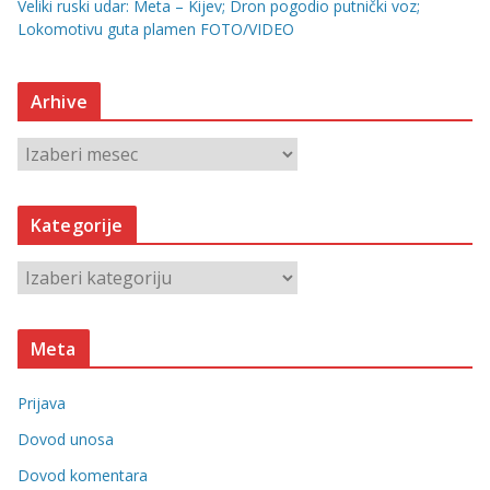
Veliki ruski udar: Meta – Kijev; Dron pogodio putnički voz;
Lokomotivu guta plamen FOTO/VIDEO
Arhive
A
r
h
Kategorije
i
v
K
e
a
t
Meta
e
g
Prijava
o
r
Dovod unosa
i
Dovod komentara