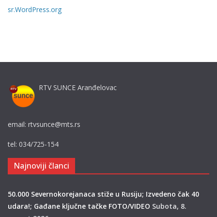
j
sr.WordPress.org
e
RTV SUNCE Aranđelovac
email: rtvsunce@mts.rs
tel: 034/725-154
Najnoviji članci
50.000 Severnokorejanaca stiže u Rusiju; Izvedeno čak 40
udara!; Gađane ključne tačke FOTO/VIDEO
Subota, 8.