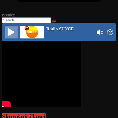
tvsunce
Radio SUNCE
Skorašnji članci