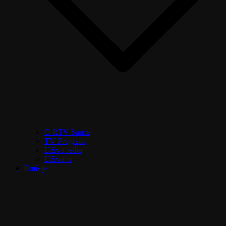
O RTV Sunce
TV Program
Uživo radio
Uživo tv
Emisije