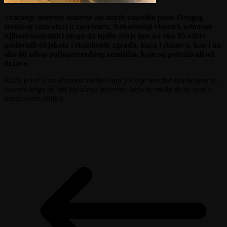
Vraćanje imovine oduzete od starih vlasnika posle Drugog
svetskog rata ulazi u završnicu. Nekadašnji vlasnici, odnosno
njihovi naslednici mogu da upišu svoje ime na oko 95 odsto
poslovnih objekata i stambenih zgrada, kuća i stanova, kao i na
oko 60 odsto poljoprivrednog zemljišta, koje su potraživali od
države.
Kada je reč o novčanom obeštećenju još nije utvrđen koeficijent na
osnovu koga će biti isplaćena imovina, koja ne može da se vrati u
naturalnom obliku.