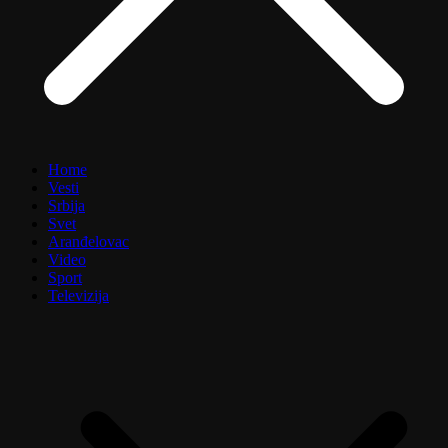
Home
Vesti
Srbija
Svet
Aranđelovac
Video
Sport
Televizija