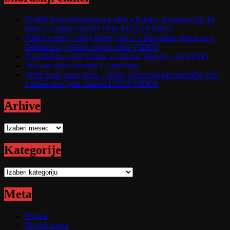
50.000 Severnokorejanaca stiže u Rusiju; Izvedeno čak 40
udara!; Gađane ključne tačke FOTO/VIDEO
Požari u Srbiji i dalje bukte; Gori i u Beogradu; Situacija u
Deliblatskoj peščari veoma teška VIDEO
Zvezdi Pazar pred očima, u mislima Hapoel – SASTAVI
Nela-art kutak otvoren u Lamelama
Veliki ruski udar: Meta – Kijev; Dron pogodio putnički voz;
Lokomotivu guta plamen FOTO/VIDEO
Arhive
Arhive
Kategorije
Kategorije
Meta
Prijava
Dovod unosa