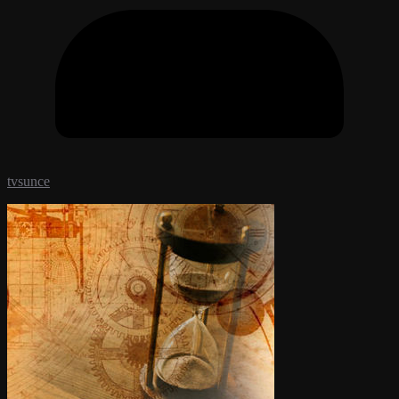
tvsunce