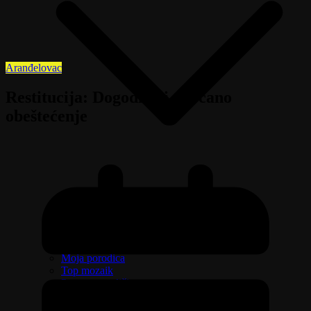
Aranđelovac
Restitucija: Dogodine i novčano
obeštećenje
Beli Venčac: Od stene do simbola
Izaberi zdravlje
Emisija Aktuelno
Žene na delu, žene na selu
Moja porodica
Top mozaik
Pravo na različitost
Oružje i sve što treba da znate o njemu
Riznica svetitelja