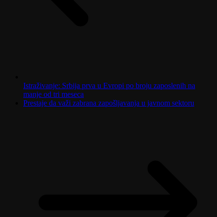
Istraživanje: Srbija prva u Evropi po broju zaposlenih na
manje od tri meseca
Prestaje da važi zabrana zapošljavanja u javnom sektoru