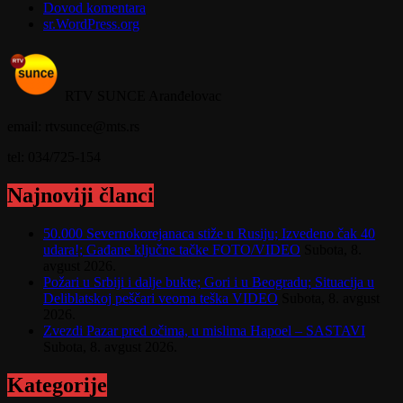
Dovod komentara
sr.WordPress.org
RTV SUNCE Aranđelovac
email: rtvsunce@mts.rs
tel: 034/725-154
Najnoviji članci
50.000 Severnokorejanaca stiže u Rusiju; Izvedeno čak 40
udara!; Gađane ključne tačke FOTO/VIDEO
Subota, 8.
avgust 2026.
Požari u Srbiji i dalje bukte; Gori i u Beogradu; Situacija u
Deliblatskoj peščari veoma teška VIDEO
Subota, 8. avgust
2026.
Zvezdi Pazar pred očima, u mislima Hapoel – SASTAVI
Subota, 8. avgust 2026.
Kategorije