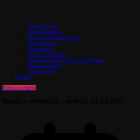
Izaberi zdravlje
Emisija Aktuelno
Žene na delu, žene na selu
Moja porodica
Top mozaik
Pravo na različitost
Oružje i sve što treba da znate o njemu
Riznica svetitelja
Ljudi govore
Kontakt
Riznica svetitelja
Riznica svetitelja – nedelja 23.jul.2017