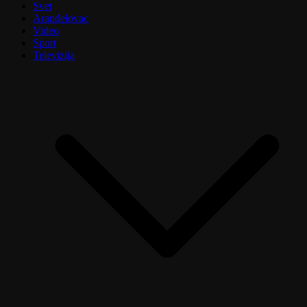
Svet
Aranđelovac
Video
Sport
Televizija