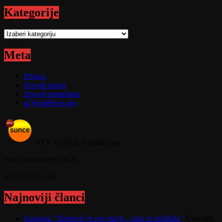
Kategorije
Kategorije
Meta
Prijava
Dovod unosa
Dovod komentara
sr.WordPress.org
RTV SUNCE Aranđelovac
email: rtvsunce@mts.rs
tel: 034/725-154
Najnoviji članci
Fonseka: "Đoković je sve stariji – zato to predlaže"
Četvrtak,