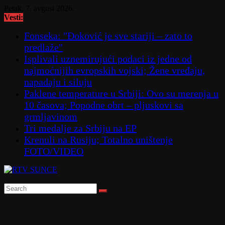
Skip
Petak, 7. avgust 2026.
to
Vesti:
content
Fonseka: "Đoković je sve stariji – zato to
predlaže"
Isplivali uznemirujući podaci iz jedne od
najmoćnijih evropskih vojski; Žene vređaju,
napadaju i siluju
Paklene temperature u Srbiji: Ovo su merenja u
10 časova; Popodne obrt – pljuskovi sa
grmljavinom
Tri medalje za Srbiju na EP
Krenuli na Rusiju; Totalno uništenje
FOTO/VIDEO