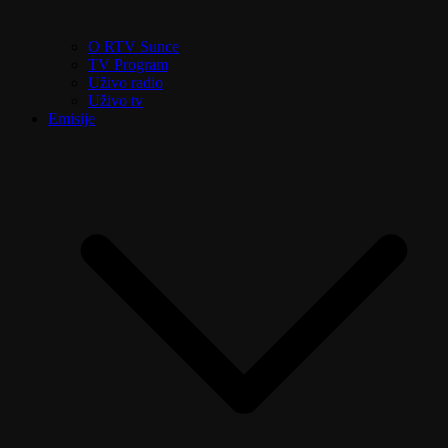
O RTV Sunce
TV Program
Uživo radio
Uživo tv
Emisije