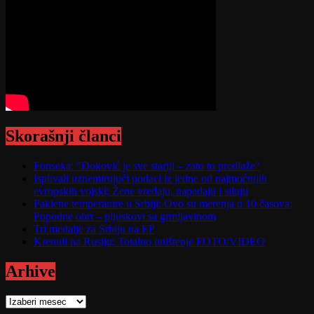
Skorašnji članci
Fonseka: "Đoković je sve stariji – zato to predlaže"
Isplivali uznemirujući podaci iz jedne od najmoćnijih
evropskih vojski; Žene vređaju, napadaju i siluju
Paklene temperature u Srbiji: Ovo su merenja u 10 časova;
Popodne obrt – pljuskovi sa grmljavinom
Tri medalje za Srbiju na EP
Krenuli na Rusiju; Totalno uništenje FOTO/VIDEO
Arhive
Arhive