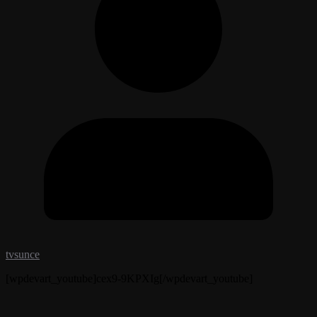
tvsunce
[wpdevart_youtube]cex9-9KPXIg[/wpdevart_youtube]