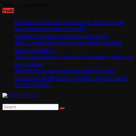
Skip
Nedelja, 9. avgust 2026.
to
Vesti:
content
Najnovije "crveno" upozorenje: Ne nazire se
kraj toplotnog talasa u Srbiji
Čelsijevo najveće pojačanje nije igrač
Slava sveti Pantelejmon obeležena u kapeli
svetog Joanikija
Velika posećenost lokaliteta Narodnog muzeja u
ovoj godini
50.000 Severnokorejanaca stiže u Rusiju;
Izvedeno čak 40 udara!; Gađane ključne tačke
FOTO/VIDEO