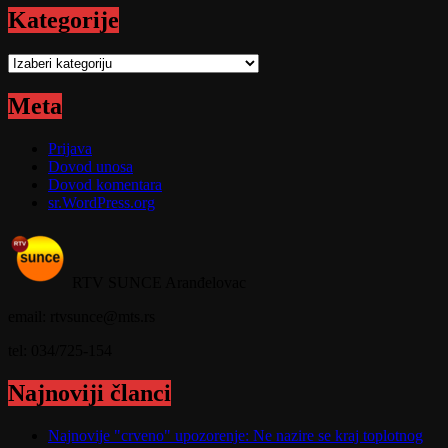
Kategorije
Kategorije
Meta
Prijava
Dovod unosa
Dovod komentara
sr.WordPress.org
RTV SUNCE Aranđelovac
email: rtvsunce@mts.rs
tel: 034/725-154
Najnoviji članci
Najnovije "crveno" upozorenje: Ne nazire se kraj toplotnog