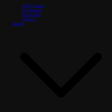
O RTV Sunce
TV Program
Uživo radio
Uživo tv
Emisije