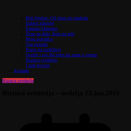
Beli Venčac: Od stene do simbola
Izaberi zdravlje
Emisija Aktuelno
Žene na delu, žene na selu
Moja porodica
Top mozaik
Pravo na različitost
Oružje i sve što treba da znate o njemu
Riznica svetitelja
Ljudi govore
Kontakt
Riznica svetitelja
Riznica svetitelja – nedelja 23.jun.2019