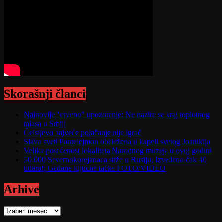
Skorašnji članci
Najnovije "crveno" upozorenje: Ne nazire se kraj toplotnog
talasa u Srbiji
Čelsijevo najveće pojačanje nije igrač
Slava sveti Pantelejmon obeležena u kapeli svetog Joanikija
Velika posećenost lokaliteta Narodnog muzeja u ovoj godini
50.000 Severnokorejanaca stiže u Rusiju; Izvedeno čak 40
udara!; Gađane ključne tačke FOTO/VIDEO
Arhive
Arhive