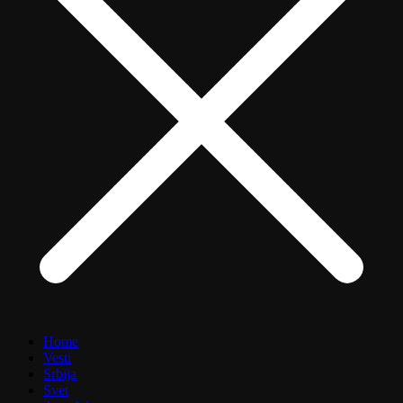
Home
Vesti
Srbija
Svet