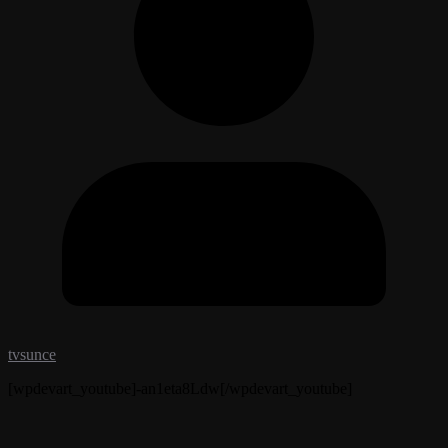
tvsunce
[wpdevart_youtube]-an1eta8Ldw[/wpdevart_youtube]