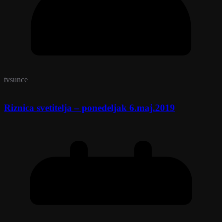
tvsunce
Riznica svetitelja – ponedeljak 6.maj.2019