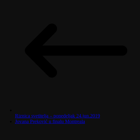
Riznica svetitelja – ponedeljak 24.jun.2019
Jovana Preković u finalu Montreala