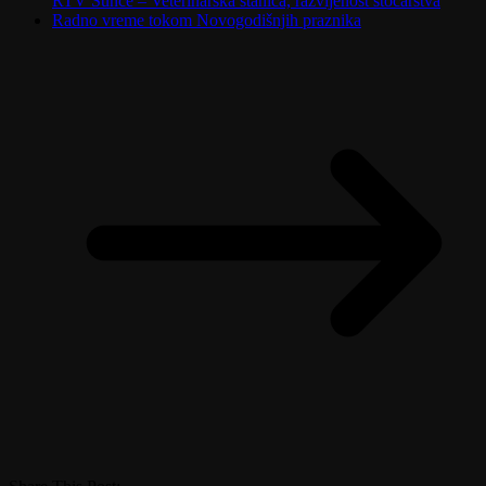
RTV Sunce – Veterinarska stanica, razvijenost stočarstva
Radno vreme tokom Novogodišnjih praznika