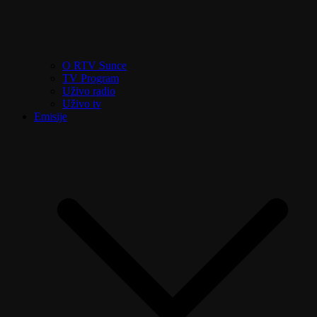
O RTV Sunce
TV Program
Uživo radio
Uživo tv
Emisije