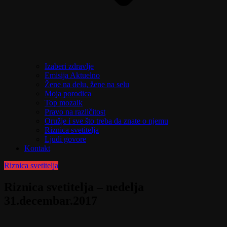
Izaberi zdravlje
Emisija Aktuelno
Žene na delu, žene na selu
Moja porodica
Top mozaik
Pravo na različitost
Oružje i sve što treba da znate o njemu
Riznica svetitelja
Ljudi govore
Kontakt
Riznica svetitelja
Riznica svetitelja – nedelja
31.decembar.2017