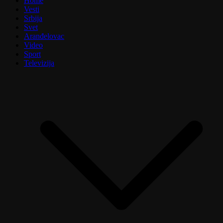
Home
Vesti
Srbija
Svet
Aranđelovac
Video
Sport
Televizija