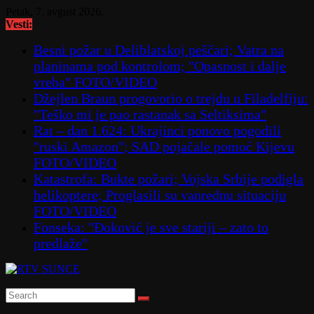
Skip
Petak, 7. avgust 2026.
to
Vesti:
content
Besni požar u Deliblatskoj peščari; Vatra na
planinama pod kontrolom; "Opasnost i dalje
vreba" FOTO/VIDEO
Džejlen Braun progovorio o trejdu u Filadelfiju:
"Teško mi je pao rastanak sa Seltiksima"
Rat – dan 1.624: Ukrajinci ponovo pogodili
"ruski Amazon"; SAD pojačale pomoć Kijevu
FOTO/VIDEO
Katastrofa: Bukte požari; Vojska Srbije podigla
helikoptere; Proglasili su vanrednu situaciju
FOTO/VIDEO
Fonseka: "Đoković je sve stariji – zato to
predlaže"