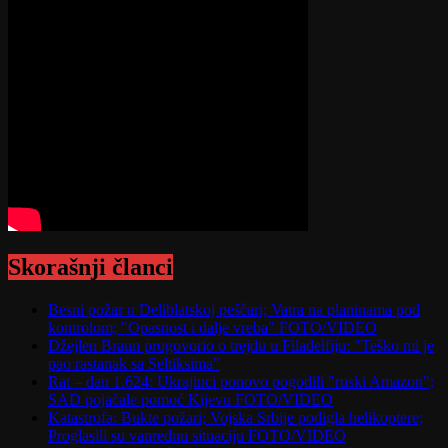
Skorašnji članci
Besni požar u Deliblatskoj peščari; Vatra na planinama pod
kontrolom; "Opasnost i dalje vreba" FOTO/VIDEO
Džejlen Braun progovorio o trejdu u Filadelfiju: "Teško mi je
pao rastanak sa Seltiksima"
Rat – dan 1.624: Ukrajinci ponovo pogodili "ruski Amazon";
SAD pojačale pomoć Kijevu FOTO/VIDEO
Katastrofa: Bukte požari; Vojska Srbije podigla helikoptere;
Proglasili su vanrednu situaciju FOTO/VIDEO