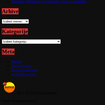
Fonseka: "Đoković je sve stariji – zato to predlaže"
Arhive
Arhive
Kategorije
Kategorije
Meta
Prijava
Dovod unosa
Dovod komentara
sr.WordPress.org
RTV SUNCE Aranđelovac
email: rtvsunce@mts.rs