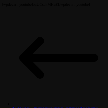
[wpdevart_youtube]ouUCscPMHuE[/wpdevart_youtube]