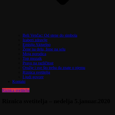
Beli Venčac: Od stene do simbola
Izaberi zdravlje
Emisija Aktuelno
Žene na delu, žene na selu
Moja porodica
Top mozaik
Pravo na različitost
Oružje i sve što treba da znate o njemu
Riznica svetitelja
Ljudi govore
Kontakt
Riznica svetitelja
Riznica svetitelja – nedelja 5.januar.2020