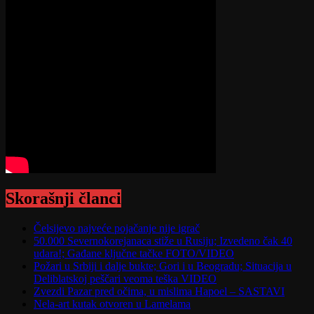
Skorašnji članci
Čelsijevo najveće pojačanje nije igrač
50.000 Severnokorejanaca stiže u Rusiju; Izvedeno čak 40
udara!; Gađane ključne tačke FOTO/VIDEO
Požari u Srbiji i dalje bukte; Gori i u Beogradu; Situacija u
Deliblatskoj peščari veoma teška VIDEO
Zvezdi Pazar pred očima, u mislima Hapoel – SASTAVI
Nela-art kutak otvoren u Lamelama