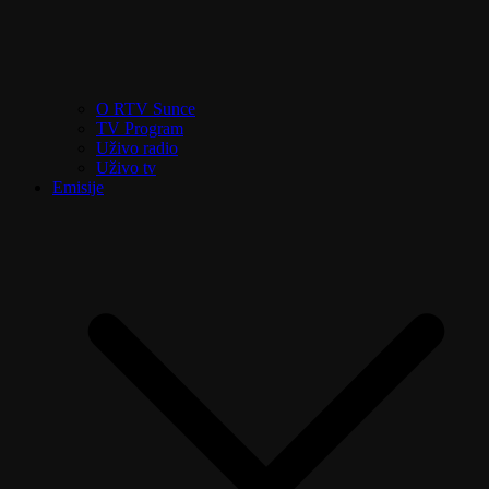
O RTV Sunce
TV Program
Uživo radio
Uživo tv
Emisije