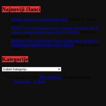
Najnoviji članci
Čelsijevo najveće pojačanje nije igrač
Nedelja, 9. avgust
2026.
50.000 Severnokorejanaca stiže u Rusiju; Izvedeno čak 40
udara!; Gađane ključne tačke FOTO/VIDEO
Subota, 8.
avgust 2026.
Požari u Srbiji i dalje bukte; Gori i u Beogradu; Situacija u
Deliblatskoj peščari veoma teška VIDEO
Subota, 8. avgust
2026.
Kategorije
Kategorije
Copyright © 2026
RTV SUNCE
. All rights reserved.
/
Impressum
/
Kontakt
/