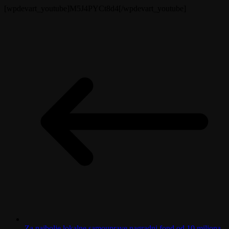
[wpdevart_youtube]M5J4PYCt8d4[/wpdevart_youtube]
Za najbolje lokalne samouprave nagradni fond od 10 miliona