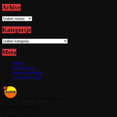
Arhive
Arhive
Kategorije
Kategorije
Meta
Prijava
Dovod unosa
Dovod komentara
sr.WordPress.org
RTV SUNCE Aranđelovac
email: rtvsunce@mts.rs
tel: 034/725-154