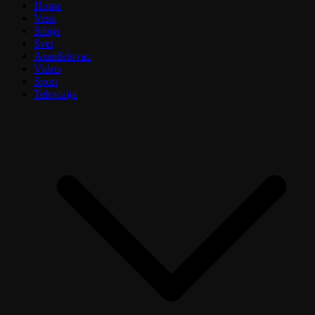
Home
Vesti
Srbija
Svet
Aranđelovac
Video
Sport
Televizija