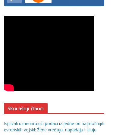
Skorašnji članci
Isplivali uznemirujući podaci iz jedne od najmoćnijih
evropskih vojski; Žene vređaju, napadaju i siluju