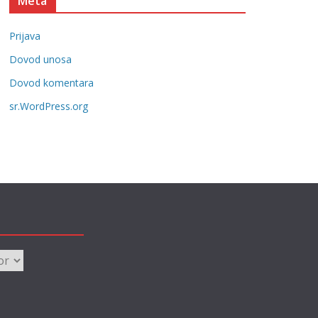
Meta
e
g
Prijava
o
r
Dovod unosa
i
Dovod komentara
j
sr.WordPress.org
e