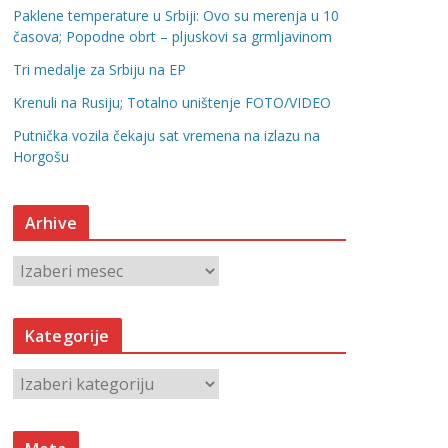
Paklene temperature u Srbiji: Ovo su merenja u 10
časova; Popodne obrt – pljuskovi sa grmljavinom
Tri medalje za Srbiju na EP
Krenuli na Rusiju; Totalno uništenje FOTO/VIDEO
Putnička vozila čekaju sat vremena na izlazu na
Horgošu
Arhive
A
r
h
Kategorije
i
v
K
e
a
t