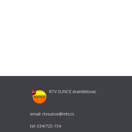
RTV SUNCE Aranđelovac
email: rtvsunce@mts.rs
tel: 034/725-154