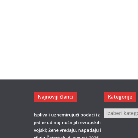
Najnoviji članci
Kategorije
Kategorije
Isplivali uznemirujući podaci iz
jedne od najmoćnijih evropskih
vojski; Žene vređaju, napadaju i
siluju
Četvrtak, 6. avgust 2026.