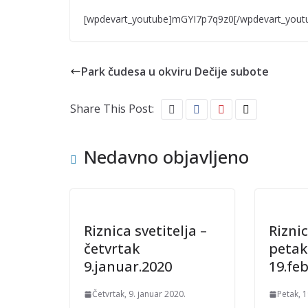
[wpdevart_youtube]mGYI7p7q9z0[/wpdevart_yout
Park čudesa u okviru Dečije subote
Share This Post:
Nedavno objavljeno
Riznica svetitelja –
Riznic
četvrtak
petak
9.januar.2020
19.fe
Četvrtak, 9. januar 2020.
Petak, 1