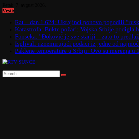
Skip
Petak, 7. avgust 2026.
to
Vesti:
content
Rat – dan 1.624: Ukrajinci ponovo pogodili "
Katastrofa: Bukte požari; Vojska Srbije podigla
Fonseka: "Đoković je sve stariji – zato to predla
Isplivali uznemirujući podaci iz jedne od najmoćn
Paklene temperature u Srbiji: Ovo su merenja u 