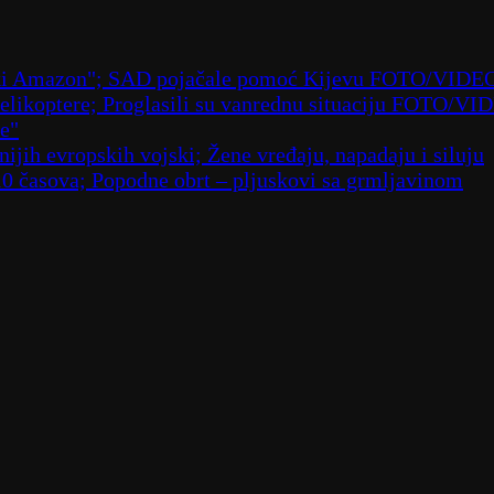
ruski Amazon"; SAD pojačale pomoć Kijevu FOTO/VIDE
 helikoptere; Proglasili su vanrednu situaciju FOTO/VI
že"
ijih evropskih vojski; Žene vređaju, napadaju i siluju
10 časova; Popodne obrt – pljuskovi sa grmljavinom