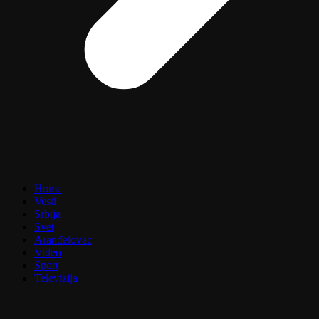
Home
Vesti
Srbija
Svet
Aranđelovac
Video
Sport
Televizija