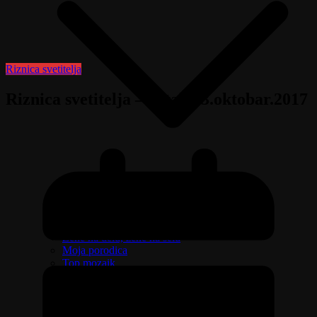
Riznica svetitelja
Riznica svetitelja – petak 13.oktobar.2017
Izaberi zdravlje
Emisija Aktuelno
Žene na delu, žene na selu
Moja porodica
Top mozaik
Pravo na različitost
Oružje i sve što treba da znate o njemu
Riznica svetitelja
Ljudi govore