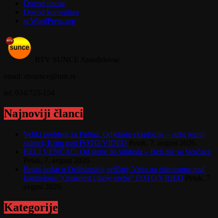
Dovod unosa
Dovod komentara
sr.WordPress.org
RTV SUNCE Aranđelovac
email: rtvsunce@mts.rs
tel: 034/725-154
Najnoviji članci
Veliki problem za Putina; Odjekuju eksplozije – stižu jezivi
snimci; Krim gori FOTO/VIDEO
Petak, 7. avgust 2026.
BELI VENČAC: Od stene do simbola – Beli div sa Venčaca
Petak, 7. avgust 2026.
Besni požar u Deliblatskoj peščari; Vatra na planinama pod
kontrolom; "Opasnost i dalje vreba" FOTO/VIDEO
Petak, 7.
avgust 2026.
Kategorije