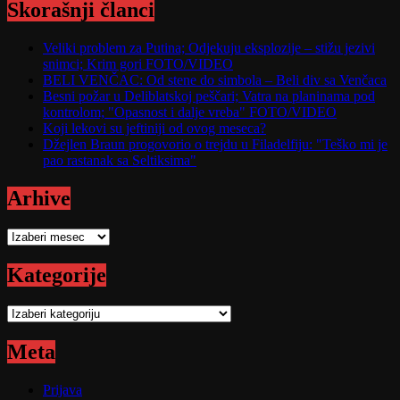
Skorašnji članci
Veliki problem za Putina; Odjekuju eksplozije – stižu jezivi
snimci; Krim gori FOTO/VIDEO
BELI VENČAC: Od stene do simbola – Beli div sa Venčaca
Besni požar u Deliblatskoj peščari; Vatra na planinama pod
kontrolom; "Opasnost i dalje vreba" FOTO/VIDEO
Koji lekovi su jeftiniji od ovog meseca?
Džejlen Braun progovorio o trejdu u Filadelfiju: "Teško mi je
pao rastanak sa Seltiksima"
Arhive
Arhive
Kategorije
Kategorije
Meta
Prijava