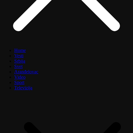
Home
Vesti
Srbija
Svet
Aranđelovac
Video
Sport
Televizija