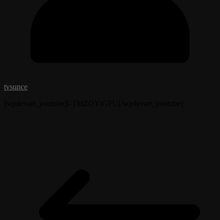
tvsunce
[wpdevart_youtube]I-TMZOYtGFU[/wpdevart_youtube]