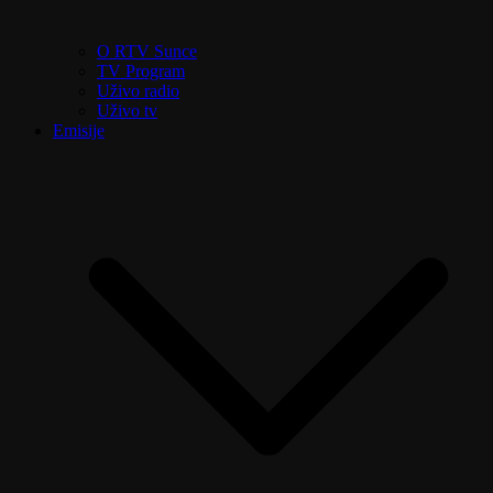
O RTV Sunce
TV Program
Uživo radio
Uživo tv
Emisije