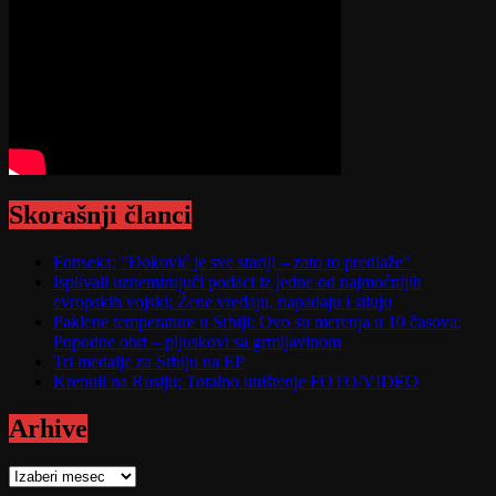
Skorašnji članci
Fonseka: "Đoković je sve stariji – zato to predlaže"
Isplivali uznemirujući podaci iz jedne od najmoćnijih
evropskih vojski; Žene vređaju, napadaju i siluju
Paklene temperature u Srbiji: Ovo su merenja u 10 časova;
Popodne obrt – pljuskovi sa grmljavinom
Tri medalje za Srbiju na EP
Krenuli na Rusiju; Totalno uništenje FOTO/VIDEO
Arhive
Arhive