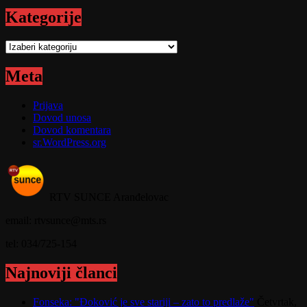
Kategorije
Kategorije
Meta
Prijava
Dovod unosa
Dovod komentara
sr.WordPress.org
RTV SUNCE Aranđelovac
email: rtvsunce@mts.rs
tel: 034/725-154
Najnoviji članci
Fonseka: "Đoković je sve stariji – zato to predlaže"
Četvrtak,