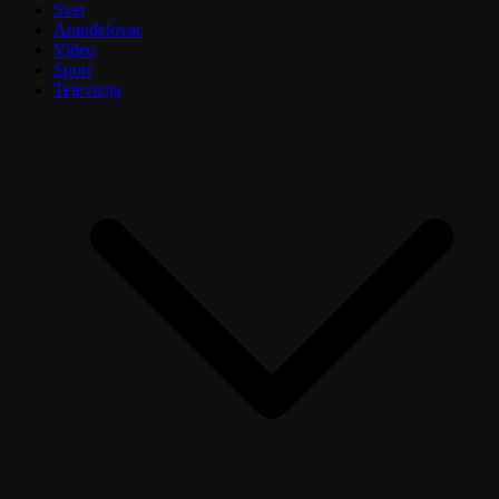
Svet
Aranđelovac
Video
Sport
Televizija