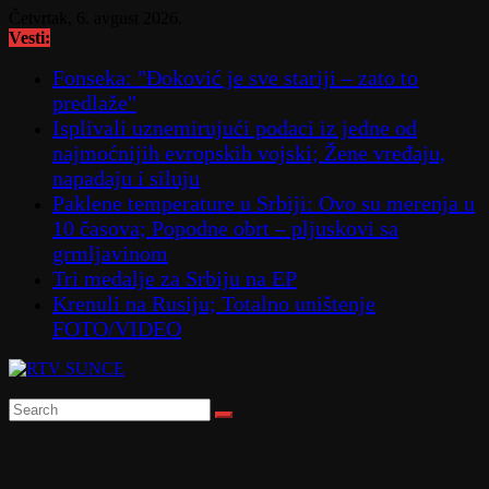
Skip
Četvrtak, 6. avgust 2026.
to
Vesti:
content
Fonseka: "Đoković je sve stariji – zato to
predlaže"
Isplivali uznemirujući podaci iz jedne od
najmoćnijih evropskih vojski; Žene vređaju,
napadaju i siluju
Paklene temperature u Srbiji: Ovo su merenja u
10 časova; Popodne obrt – pljuskovi sa
grmljavinom
Tri medalje za Srbiju na EP
Krenuli na Rusiju; Totalno uništenje
FOTO/VIDEO