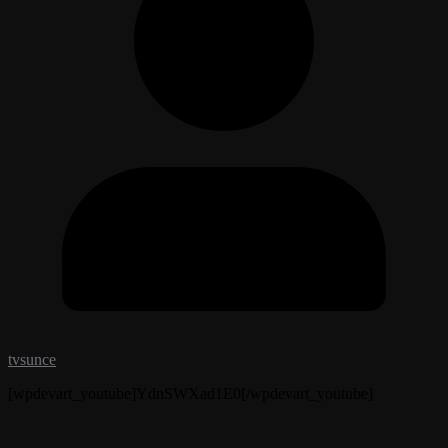
tvsunce
[wpdevart_youtube]YdnSWXad1E0[/wpdevart_youtube]