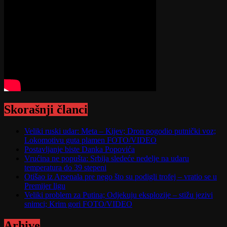
Skorašnji članci
Veliki ruski udar: Meta – Kijev; Dron pogodio putnički voz;
Lokomotivu guta plamen FOTO/VIDEO
Postavljanje biste Danka Popovića
Vrućina ne popušta: Srbija sledeće nedelje na udaru
temperatura do 39 stepeni
Otišao iz Arsenala pre nego što su podigli trofej – vratio se u
Premijer ligu
Veliki problem za Putina; Odjekuju eksplozije – stižu jezivi
snimci; Krim gori FOTO/VIDEO
Arhive