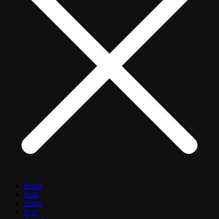
Home
Vesti
Srbija
Svet