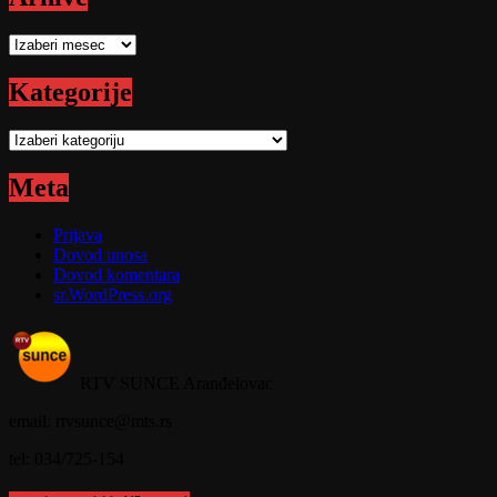
Arhive
Kategorije
Kategorije
Meta
Prijava
Dovod unosa
Dovod komentara
sr.WordPress.org
RTV SUNCE Aranđelovac
email: rtvsunce@mts.rs
tel: 034/725-154