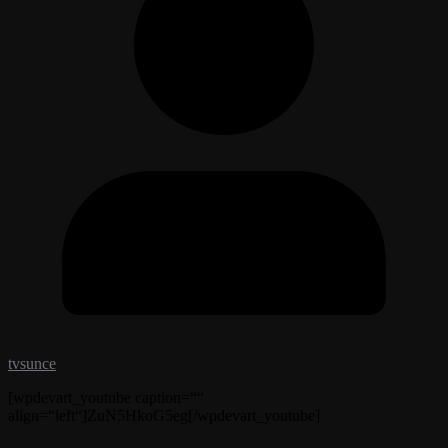
tvsunce
[wpdevart_youtube caption=““
align=“left“]ZuN5HkoG5eg[/wpdevart_youtube]