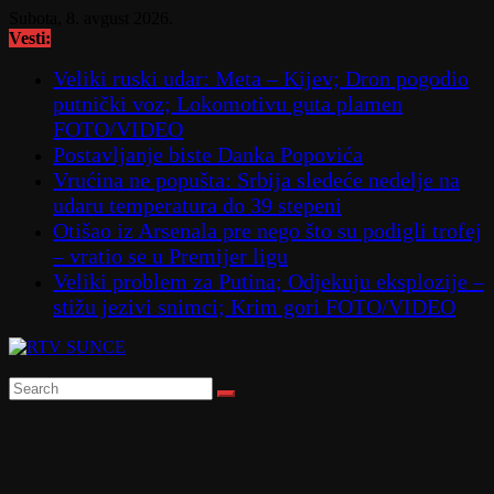
Skip
Subota, 8. avgust 2026.
to
Vesti:
content
Veliki ruski udar: Meta – Kijev; Dron pogodio
putnički voz; Lokomotivu guta plamen
FOTO/VIDEO
Postavljanje biste Danka Popovića
Vrućina ne popušta: Srbija sledeće nedelje na
udaru temperatura do 39 stepeni
Otišao iz Arsenala pre nego što su podigli trofej
– vratio se u Premijer ligu
Veliki problem za Putina; Odjekuju eksplozije –
stižu jezivi snimci; Krim gori FOTO/VIDEO