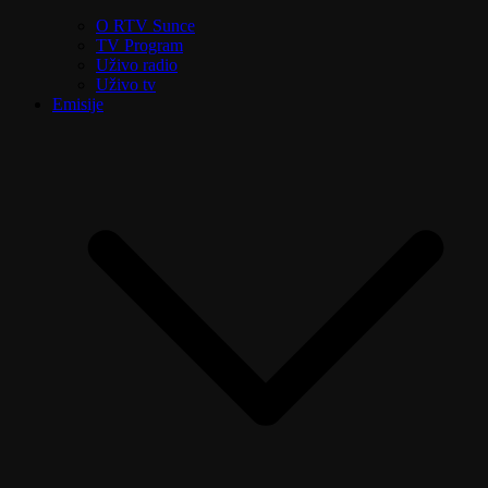
O RTV Sunce
TV Program
Uživo radio
Uživo tv
Emisije