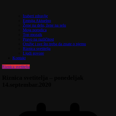
Izaberi zdravlje
Emisija Aktuelno
Žene na delu, žene na selu
Moja porodica
Top mozaik
Pravo na različitost
Oružje i sve što treba da znate o njemu
Riznica svetitelja
Ljudi govore
Kontakt
Riznica svetitelja
Riznica svetitelja – ponedeljak
14.septembar.2020