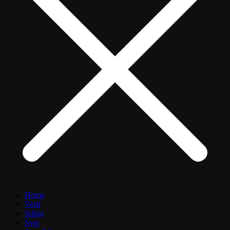
Home
Vesti
Srbija
Svet