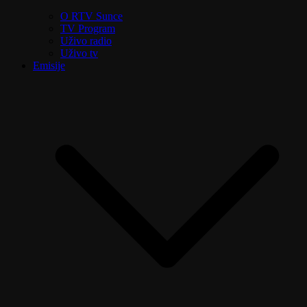
O RTV Sunce
TV Program
Uživo radio
Uživo tv
Emisije