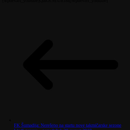
[wpdevart_youtube]QalOcSEUh5M[/wpdevart_youtube]
FK Šumadija: Nerešeno na startu nove takmičarske sezone