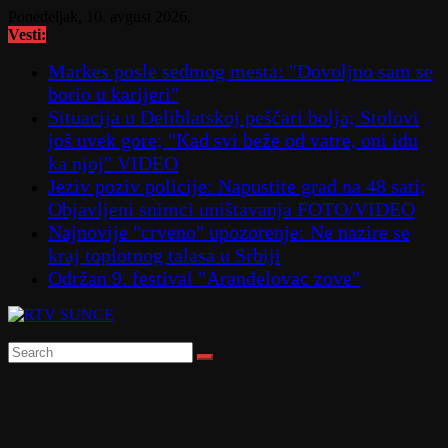
Skip
Ponedeljak, 10. avgust 2026.
to
Vesti:
content
Markes posle sedmog mesta: "Dovoljno sam se
borio u karijeri"
Situacija u Deliblatskoj peščari bolja; Stolovi
još uvek gore; "Kad svi beže od vatre, oni idu
ka njoj" VIDEO
Jeziv poziv policije: Napustite grad na 48 sati;
Objavljeni snimci uništavanja FOTO/VIDEO
Najnovije "crveno" upozorenje: Ne nazire se
kraj toplotnog talasa u Srbiji
Održan 9. festival "Aranđelovac zove"