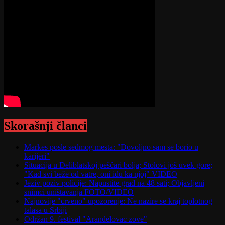
Skorašnji članci
Markes posle sedmog mesta: "Dovoljno sam se borio u
karijeri"
Situacija u Deliblatskoj peščari bolja; Stolovi još uvek gore;
"Kad svi beže od vatre, oni idu ka njoj" VIDEO
Jeziv poziv policije: Napustite grad na 48 sati; Objavljeni
snimci uništavanja FOTO/VIDEO
Najnovije "crveno" upozorenje: Ne nazire se kraj toplotnog
talasa u Srbiji
Održan 9. festival "Aranđelovac zove"