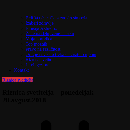
Beli Venčac: Od stene do simbola
Izaberi zdravlje
Emisija Aktuelno
Žene na delu, žene na selu
Moja porodica
Top mozaik
Pravo na različitost
Oružje i sve što treba da znate o njemu
Riznica svetitelja
Ljudi govore
Kontakt
Riznica svetitelja
Riznica svetitelja – ponedeljak
20.avgust.2018