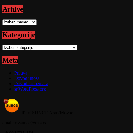
Arhive
Arhive
Kategorije
Kategorije
Meta
Prijava
Dovod unosa
Dovod komentara
sr.WordPress.org
RTV SUNCE Aranđelovac
email: rtvsunce@mts.rs
tel: 034/725-154