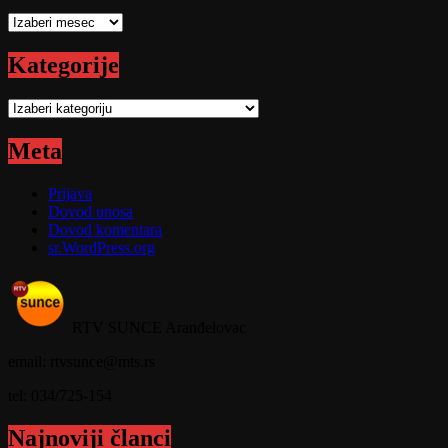
Arhive
Kategorije
Kategorije
Meta
Prijava
Dovod unosa
Dovod komentara
sr.WordPress.org
RTV SUNCE Aranđelovac
email: rtvsunce@mts.rs
tel: 034/725-154
Najnoviji članci