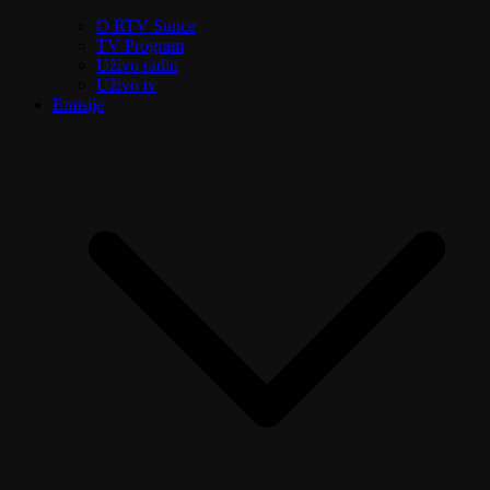
O RTV Sunce
TV Program
Uživo radio
Uživo tv
Emisije