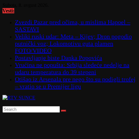
Skip
Subota, 8. avgust 2026.
to
Vesti:
content
Zvezdi Pazar pred očima, u mislima Hapoel –
SASTAVI
Veliki ruski udar: Meta – Kijev; Dron pogodio
putnički voz; Lokomotivu guta plamen
FOTO/VIDEO
Postavljanje biste Danka Popovića
Vrućina ne popušta: Srbija sledeće nedelje na
udaru temperatura do 39 stepeni
Otišao iz Arsenala pre nego što su podigli trofej
– vratio se u Premijer ligu