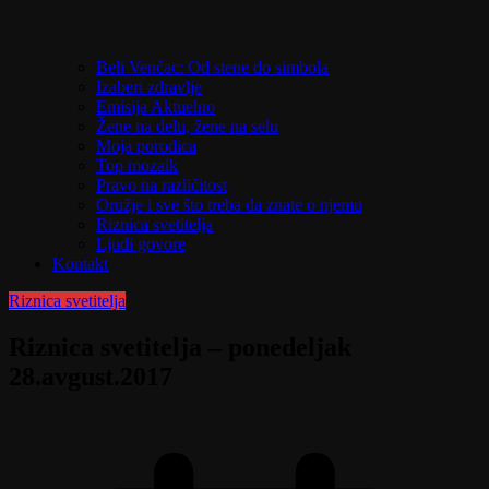
Beli Venčac: Od stene do simbola
Izaberi zdravlje
Emisija Aktuelno
Žene na delu, žene na selu
Moja porodica
Top mozaik
Pravo na različitost
Oružje i sve što treba da znate o njemu
Riznica svetitelja
Ljudi govore
Kontakt
Riznica svetitelja
Riznica svetitelja – ponedeljak
28.avgust.2017