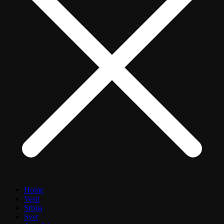
Home
Vesti
Srbija
Svet