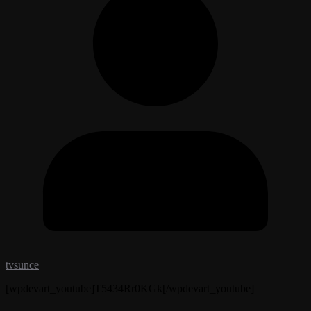
tvsunce
[wpdevart_youtube]T5434Rr0KGk[/wpdevart_youtube]