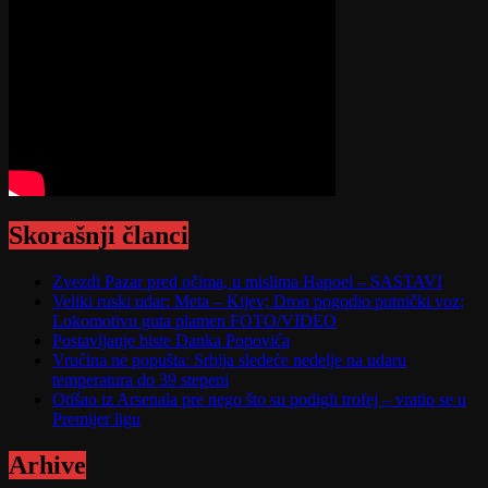
Skorašnji članci
Zvezdi Pazar pred očima, u mislima Hapoel – SASTAVI
Veliki ruski udar: Meta – Kijev; Dron pogodio putnički voz;
Lokomotivu guta plamen FOTO/VIDEO
Postavljanje biste Danka Popovića
Vrućina ne popušta: Srbija sledeće nedelje na udaru
temperatura do 39 stepeni
Otišao iz Arsenala pre nego što su podigli trofej – vratio se u
Premijer ligu
Arhive