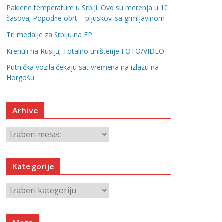
Paklene temperature u Srbiji: Ovo su merenja u 10
časova; Popodne obrt – pljuskovi sa grmljavinom
Tri medalje za Srbiju na EP
Krenuli na Rusiju; Totalno uništenje FOTO/VIDEO
Putnička vozila čekaju sat vremena na izlazu na
Horgošu
Arhive
A
r
h
Kategorije
i
v
K
e
a
t