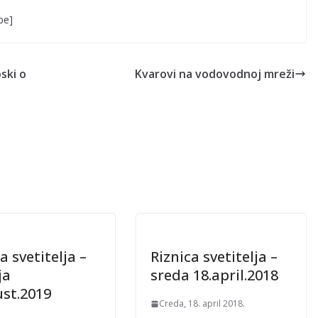
be]
ski o
Kvarovi na vodovodnoj mreži
a svetitelja –
Riznica svetitelja –
ja
sreda 18.april.2018
ust.2019
Creda, 18. april 2018.