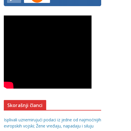
Skorašnji članci
Isplivali uznemirujući podaci iz jedne od najmoćnijih
evropskih vojski; Žene vređaju, napadaju i siluju