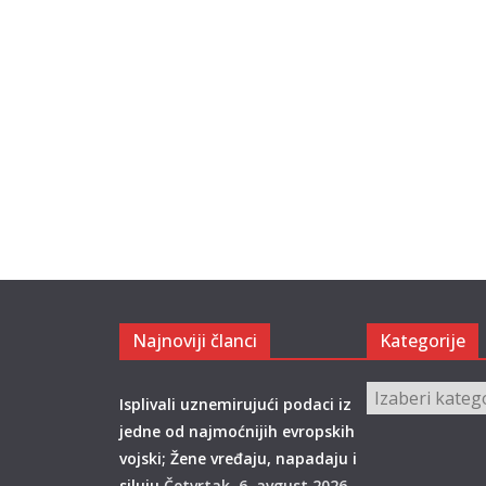
Najnoviji članci
Kategorije
Kategorije
Isplivali uznemirujući podaci iz
jedne od najmoćnijih evropskih
vojski; Žene vređaju, napadaju i
siluju
Četvrtak, 6. avgust 2026.