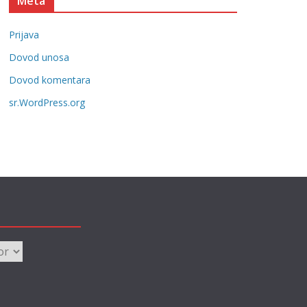
Meta
e
g
Prijava
o
r
Dovod unosa
i
Dovod komentara
j
sr.WordPress.org
e