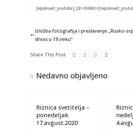
[wpdevart_youtube]_Qh-9X6l8GY[/wpdevart_youtu
Izložba fotografija i predavanje „Rusko-srp
dnosi u 19.veku“
Share This Post:
Nedavno objavljeno
Riznica svetitelja –
Riznic
ponedeljak
nedel
17.avgust.2020
4.avg