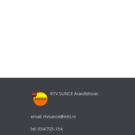
RTV SUNCE Aranđelovac
email: rtvsunce@mts.rs
tel: 034/725-154