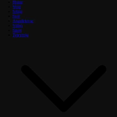
Home
Vesti
Srbija
Svet
Aranđelovac
Video
Sport
Televizija