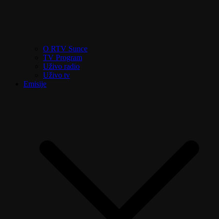
O RTV Sunce
TV Program
Uživo radio
Uživo tv
Emisije