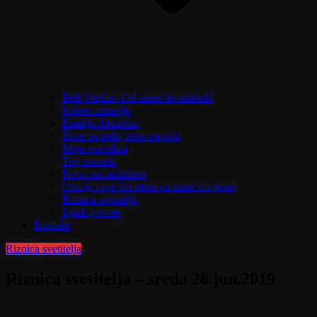
Beli Venčac: Od stene do simbola
Izaberi zdravlje
Emisija Aktuelno
Žene na delu, žene na selu
Moja porodica
Top mozaik
Pravo na različitost
Oružje i sve što treba da znate o njemu
Riznica svetitelja
Ljudi govore
Kontakt
Riznica svetitelja
Riznica svetitelja – sreda 26.jun.2019