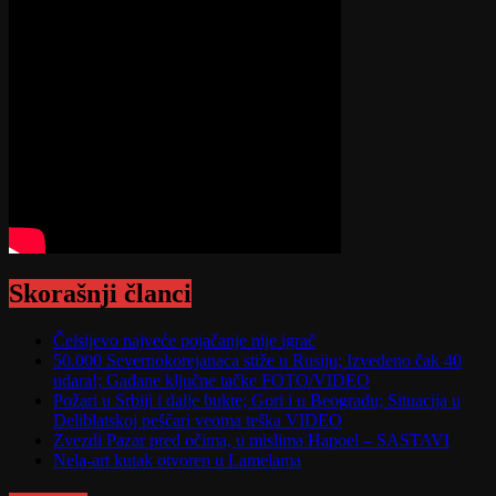
Skorašnji članci
Čelsijevo najveće pojačanje nije igrač
50.000 Severnokorejanaca stiže u Rusiju; Izvedeno čak 40
udara!; Gađane ključne tačke FOTO/VIDEO
Požari u Srbiji i dalje bukte; Gori i u Beogradu; Situacija u
Deliblatskoj peščari veoma teška VIDEO
Zvezdi Pazar pred očima, u mislima Hapoel – SASTAVI
Nela-art kutak otvoren u Lamelama