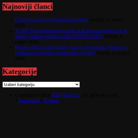
Najnoviji članci
Čelsijevo najveće pojačanje nije igrač
Nedelja, 9. avgust
2026.
50.000 Severnokorejanaca stiže u Rusiju; Izvedeno čak 40
udara!; Gađane ključne tačke FOTO/VIDEO
Subota, 8.
avgust 2026.
Požari u Srbiji i dalje bukte; Gori i u Beogradu; Situacija u
Deliblatskoj peščari veoma teška VIDEO
Subota, 8. avgust
2026.
Kategorije
Kategorije
Copyright © 2026
RTV SUNCE
. All rights reserved.
/
Impressum
/
Kontakt
/