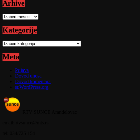
Arhive
Arhive
Kategorije
Kategorije
Meta
Prijava
Dovod unosa
Dovod komentara
sr.WordPress.org
RTV SUNCE Aranđelovac
email: rtvsunce@mts.rs
tel: 034/725-154