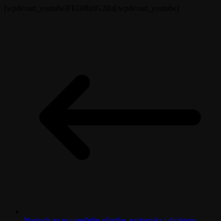
[wpdevart_youtube]FED8hzlG2Bs[/wpdevart_youtube]
Nagrade za najuspešnije učenike, nastavnike i direktore