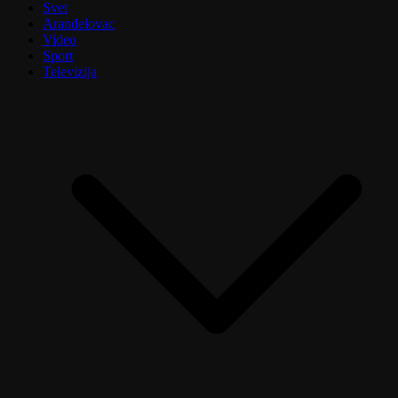
Svet
Aranđelovac
Video
Sport
Televizija