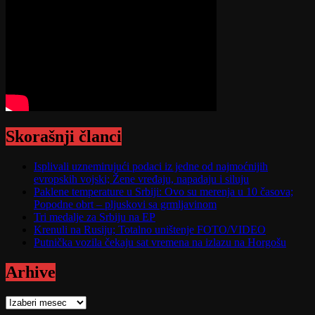
Skorašnji članci
Isplivali uznemirujući podaci iz jedne od najmoćnijih
evropskih vojski; Žene vređaju, napadaju i siluju
Paklene temperature u Srbiji: Ovo su merenja u 10 časova;
Popodne obrt – pljuskovi sa grmljavinom
Tri medalje za Srbiju na EP
Krenuli na Rusiju; Totalno uništenje FOTO/VIDEO
Putnička vozila čekaju sat vremena na izlazu na Horgošu
Arhive
Arhive