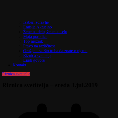
Izaberi zdravlje
Emisija Aktuelno
Žene na delu, žene na selu
Moja porodica
Top mozaik
Pravo na različitost
Oružje i sve što treba da znate o njemu
Riznica svetitelja
Ljudi govore
Kontakt
Riznica svetitelja
Riznica svetitelja – sreda 3.jul.2019