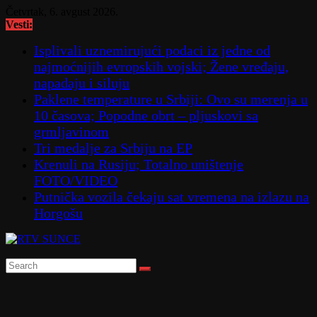
Skip
Četvrtak, 6. avgust 2026.
to
Vesti:
content
Isplivali uznemirujući podaci iz jedne od
najmoćnijih evropskih vojski; Žene vređaju,
napadaju i siluju
Paklene temperature u Srbiji: Ovo su merenja u
10 časova; Popodne obrt – pljuskovi sa
grmljavinom
Tri medalje za Srbiju na EP
Krenuli na Rusiju; Totalno uništenje
FOTO/VIDEO
Putnička vozila čekaju sat vremena na izlazu na
Horgošu