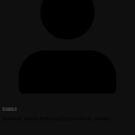
tvsunce
[wpdevart_youtube]FbMraBagD0Q[/wpdevart_youtube]