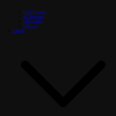
O RTV Sunce
TV Program
Uživo radio
Uživo tv
Emisije