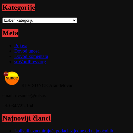
Kategorije
Kategorije
Meta
Prijava
Dovod unosa
Dovod komentara
sr.WordPress.org
RTV SUNCE Aranđelovac
email: rtvsunce@mts.rs
tel: 034/725-154
Najnoviji članci
Isplivali uznemirujući podaci iz jedne od najmoćnijih