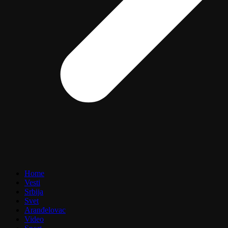
Home
Vesti
Srbija
Svet
Aranđelovac
Video