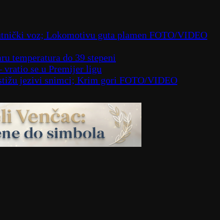
 putnički voz; Lokomotivu guta plamen FOTO/VIDEO
aru temperatura do 39 stepeni
– vratio se u Premijer ligu
– stižu jezivi snimci; Krim gori FOTO/VIDEO