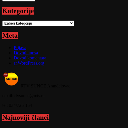
Kategorije
Kategorije
Meta
Prijava
Dovod unosa
Dovod komentara
sr.WordPress.org
RTV SUNCE Aranđelovac
email: rtvsunce@mts.rs
tel: 034/725-154
Najnoviji članci