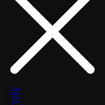
Home
Vesti
Srbija
Svet