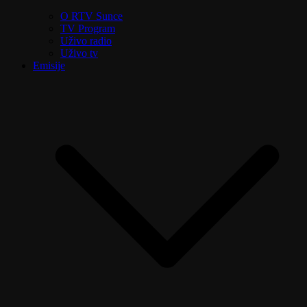
O RTV Sunce
TV Program
Uživo radio
Uživo tv
Emisije