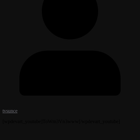
tvsunce
[wpdevart_youtube]ToWm3Vn3www[/wpdevart_youtube]