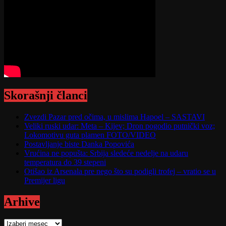
Skorašnji članci
Zvezdi Pazar pred očima, u mislima Hapoel – SASTAVI
Veliki ruski udar: Meta – Kijev; Dron pogodio putnički voz;
Lokomotivu guta plamen FOTO/VIDEO
Postavljanje biste Danka Popovića
Vrućina ne popušta: Srbija sledeće nedelje na udaru
temperatura do 39 stepeni
Otišao iz Arsenala pre nego što su podigli trofej – vratio se u
Premijer ligu
Arhive
Arhive