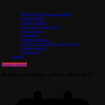
Beli Venčac: Od stene do simbola
Izaberi zdravlje
Emisija Aktuelno
Žene na delu, žene na selu
Moja porodica
Top mozaik
Pravo na različitost
Oružje i sve što treba da znate o njemu
Riznica svetitelja
Ljudi govore
Kontakt
Riznica svetitelja
Riznica svetitelja – subota 29.jul.2017