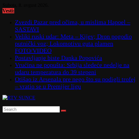
Skip
Subota, 8. avgust 2026.
to
Vesti:
content
Zvezdi Pazar pred očima, u mislima Hapoel –
SASTAVI
Veliki ruski udar: Meta – Kijev; Dron pogodio
putnički voz; Lokomotivu guta plamen
FOTO/VIDEO
Postavljanje biste Danka Popovića
Vrućina ne popušta: Srbija sledeće nedelje na
udaru temperatura do 39 stepeni
Otišao iz Arsenala pre nego što su podigli trofej
– vratio se u Premijer ligu