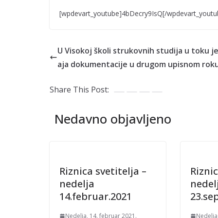
[wpdevart_youtube]4bDecry9IsQ[/wpdevart_youtu
U Visokoj školi strukovnih studija u toku j
aja dokumentacije u drugom upisnom rok
Share This Post:
Nedavno objavljeno
Riznica svetitelja –
Riznic
nedelja
nedel
14.februar.2021
23.se
Nedelja, 14. februar 2021.
Nedelja