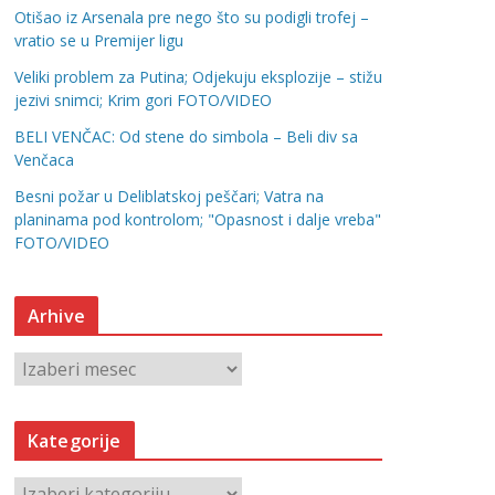
Otišao iz Arsenala pre nego što su podigli trofej –
vratio se u Premijer ligu
Veliki problem za Putina; Odjekuju eksplozije – stižu
jezivi snimci; Krim gori FOTO/VIDEO
BELI VENČAC: Od stene do simbola – Beli div sa
Venčaca
Besni požar u Deliblatskoj peščari; Vatra na
planinama pod kontrolom; "Opasnost i dalje vreba"
FOTO/VIDEO
Arhive
A
r
h
Kategorije
i
v
K