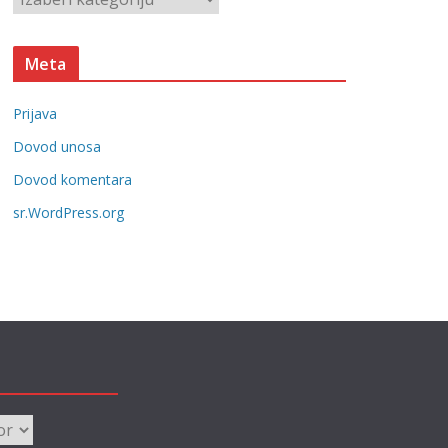
e
a
t
Meta
e
g
Prijava
o
r
Dovod unosa
i
Dovod komentara
j
sr.WordPress.org
e