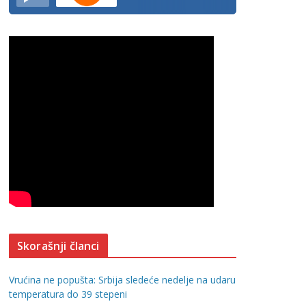
Skorašnji članci
Vrućina ne popušta: Srbija sledeće nedelje na udaru
temperatura do 39 stepeni