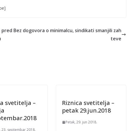
be]
e pred
Bez dogovora o minimalcu, sindikati smanjili zah
u
teve
a svetitelja –
Riznica svetitelja –
ja
petak 29.jun.2018
ptembar.2018
Petak, 29. jun 2018.
, 23. septembar 2018.