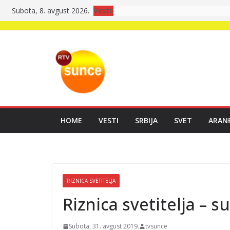
Skip
Vesti:
Subota, 8. avgust 2026.
to
content
HOME
VESTI
SRBIJA
SVET
ARAN
RIZNICA SVETITELJA
Riznica svetitelja – 
Subota, 31. avgust 2019.
tvsunce