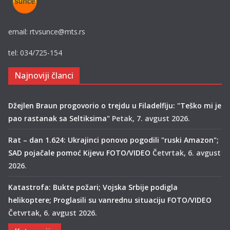
email: rtvsunce@mts.rs
tel: 034/725-154
Najnoviji članci
Džejlen Braun progovorio o trejdu u Filadelfiju: "Teško mi je
pao rastanak sa Seltiksima"
Petak, 7. avgust 2026.
Rat – dan 1.624: Ukrajinci ponovo pogodili "ruski Amazon";
SAD pojačale pomoć Kijevu FOTO/VIDEO
Četvrtak, 6. avgust
2026.
Katastrofa: Bukte požari; Vojska Srbije podigla
helikoptere; Proglasili su vanrednu situaciju FOTO/VIDEO
Četvrtak, 6. avgust 2026.