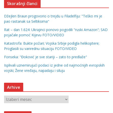
Skorašnji članci
Džejlen Braun progovorio o trejdu u Filadelfiju: "Teško mi je
pao rastanak sa Seltiksima"
Rat – dan 1.624: Ukrajinci ponovo pogodili "ruski Amazon"; SAD
pojačale pomoć Kijevu FOTO/VIDEO
Katastrofa: Bukte požari; Vojska Srbije podigla helikoptere;
Proglasili su vanrednu situaciju FOTO/VIDEO
Fonseka: "Đoković je sve stariji – zato to predlaže"
Isplivali uznemirujući podaci iz jedne od najmoćnijih evropskih
vojski; Žene vređaju, napadaju i siluju
Arhive
A
r
h