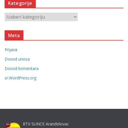
Kategorije
i
v
K
e
a
t
Meta
e
g
Prijava
o
r
Dovod unosa
i
Dovod komentara
j
sr.WordPress.org
e
RTV SUNCE Aranđelovac