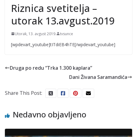
podaci iz jedne od
Riznica svetitelja –
najmoćnijih evropskih
vojski; Žene vređaju,
utorak 13.avgust.2019
napadaju i siluju
Utorak, 13. avgust 2019.
tvsunce
[wpdevart_youtube]tITdiEB4hTE[/wpdevart_youtube]
Druga po redu “Trka 1.300 kaplara”
Dani Živana Saramandića
Share This Post:
Nedavno objavljeno