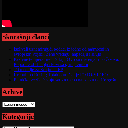
Skorašnji članci
Isplivali uznemirujući podaci iz jedne od najmoćnijih
evropskih vojski; Žene vređaju, napadaju i siluju
Paklene temperature u Srbiji: Ovo su merenja u 10 časova;
Popodne obrt – pljuskovi sa grmljavinom
Tri medalje za Srbiju na EP
Krenuli na Rusiju; Totalno uništenje FOTO/VIDEO
Putnička vozila čekaju sat vremena na izlazu na Horgošu
Arhive
Arhive
Kategorije