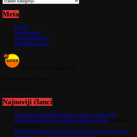
Kategorije
Meta
Prijava
Dovod unosa
Dovod komentara
sr.WordPress.org
RTV SUNCE Aranđelovac
email: rtvsunce@mts.rs
tel: 034/725-154
Najnoviji članci
Isplivali uznemirujući podaci iz jedne od najmoćnijih
evropskih vojski; Žene vređaju, napadaju i siluju
Četvrtak, 6.
avgust 2026.
Paklene temperature u Srbiji: Ovo su merenja u 10 časova;
Popodne obrt – pljuskovi sa grmljavinom
Četvrtak, 6. avgust