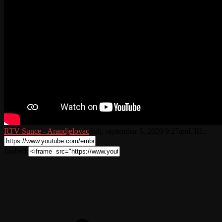
RTV Sunce - Arandjelovac
Sub, septembar 5, 2020 9:27am
URL:
Embed: