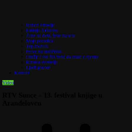
Izaberi zdravlje
Emisija Aktuelno
Žene na delu, žene na selu
Moja porodica
Top mozaik
Pravo na različitost
Oružje i sve što treba da znate o njemu
Riznica svetitelja
Ljudi govore
Kontakt
Video
RTV Sunce – 13. festival knjige u
Aranđelovcu