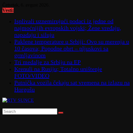
Skip
Četvrtak, 6. avgust 2026.
to
Vesti:
content
Isplivali uznemirujući podaci iz jedne od
najmoćnijih evropskih vojski; Žene vređaju,
napadaju i siluju
Paklene temperature u Srbiji: Ovo su merenja u
10 časova; Popodne obrt – pljuskovi sa
grmljavinom
Tri medalje za Srbiju na EP
Krenuli na Rusiju; Totalno uništenje
FOTO/VIDEO
Putnička vozila čekaju sat vremena na izlazu na
Horgošu