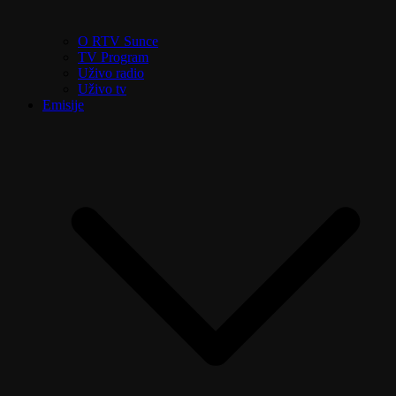
O RTV Sunce
TV Program
Uživo radio
Uživo tv
Emisije