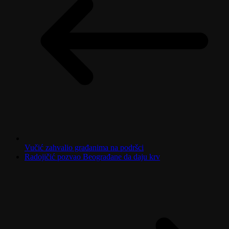
Vučić zahvalio građanima na podršci
Radojičić pozvao Beograđane da daju krv