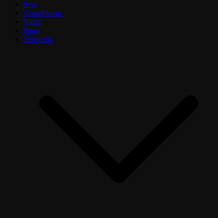
Svet
Aranđelovac
Video
Sport
Televizija